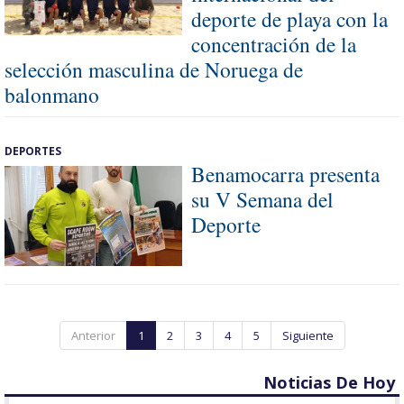
deporte de playa con la
concentración de la
selección masculina de Noruega de
balonmano
DEPORTES
Benamocarra presenta
su V Semana del
Deporte
Anterior
1
2
3
4
5
Siguiente
Noticias De Hoy