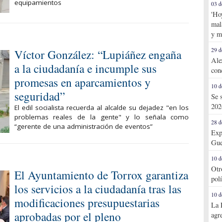
equipamientos
03 d
'Ho
mal
y m
29 d
Víctor González: “Lupiáñez engaña
Ale
a la ciudadanía e incumple sus
con
promesas en aparcamientos y
10 d
seguridad”
Se 
202
El edil socialista recuerda al alcalde su dejadez "en los
problemas reales de la gente" y lo señala como
28 d
“gerente de una administración de eventos”
Exp
Gue
10 d
Otr
El Ayuntamiento de Torrox garantiza
pol
los servicios a la ciudadanía tras las
10 d
modificaciones presupuestarias
La 
aprobadas por el pleno
agr