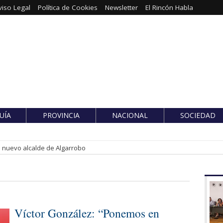
viso Legal
Política de Cookies
Newsletter
El Rincón Habla
UÍA
PROVINCIA
NACIONAL
SOCIEDAD
es nuevo alcalde de Algarrobo
Víctor González: “Ponemos en