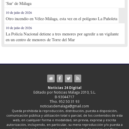
'Sur' de Málaga
10 de julio de 2026
Otro incendio en Vélez-Málaga, esta vez en el polígono La Pañoleta
10 de julio de 2026
La Policía Nacional detiene a tres menores por agredir a un vigilante
en un centro de menores de Torre del Mar
Noticias 24 Digital
Editado por Noticias Málaga 2010, S.L.
B-93044717
Tfno. 952 50 31 93
noticiasdemalaga@gmail.com
Queda prohibida la reproducción, distribución, puesta a disposición,
comunicación pública y utilización total o parcial, de los contenidos de esta
web, en cualquier forma o modalidad, sin previa, expresa y escrita
autorización, incluyendo, en particular, su mera reproducción y/o puesta a