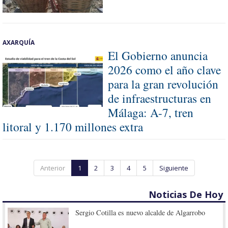
AXARQUÍA
El Gobierno anuncia
2026 como el año clave
para la gran revolución
de infraestructuras en
Málaga: A-7, tren
litoral y 1.170 millones extra
Anterior
1
2
3
4
5
Siguiente
Noticias De Hoy
Sergio Cotilla es nuevo alcalde de Algarrobo