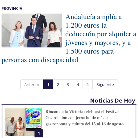
PROVINCIA
Andalucía amplía a
1.200 euros la
deducción por alquiler a
jóvenes y mayores, y a
1.500 euros para
personas con discapacidad
Anterior
1
2
3
4
5
Siguiente
Noticias De Hoy
Rincón de la Victoria celebrará el Festival
Gastrolatino con jornadas de música,
gastronomía y cultura del 13 al 16 de agosto
1