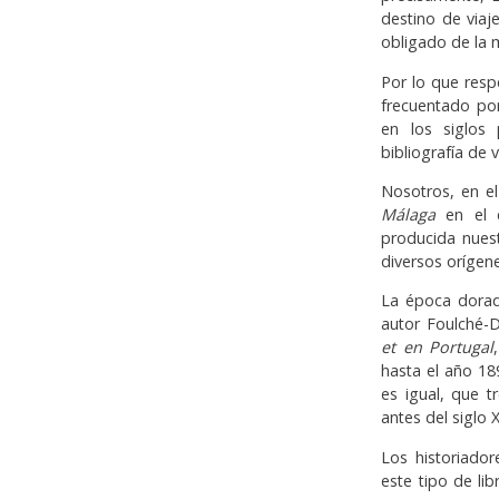
destino de viaje
obligado de la 
Por lo que resp
frecuenta­do po
en los siglos
bibliografía de v
Nosotros, en el
Málaga
en el 
producida nuest
diversos orígene
La época dorada
autor Foulché-D
et en Portugal
hasta el año 18
es igual, que t
antes del siglo 
Los historiado
este tipo de li