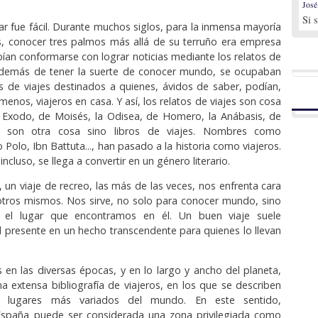
José
Si 
ar fue fácil. Durante muchos siglos, para la inmensa mayoría
, conocer tres palmos más allá de su terruño era empresa
ebían conformarse con lograr noticias mediante los relatos de
además de tener la suerte de conocer mundo, se ocupaban
ros de viajes destinados a quienes, ávidos de saber, podían,
 menos, viajeros en casa. Y así, los relatos de viajes son cosa
 Exodo, de Moisés, la Odisea, de Homero, la Anába­sis, de
 no son otra cosa sino libros de viajes. Nombres como
Polo, Ibn Battu­ta..., han pasado a la historia como viajeros.
, incluso, se llega a convertir en un género literario.
, un viaje de recreo, las más de las veces, nos enfrenta cara
otros mismos. Nos sirve, no solo para conocer mundo, sino
r el lugar que encontramos en él. Un buen viaje suele
el presente en un hecho transcendente para quienes lo llevan
 en las diversas épocas, y en lo largo y ancho del planeta,
 extensa bibliografía de viajeros, en los que se describen
s lugares más variados del mundo. En este sentido,
España puede ser considerada una zona privile­giada como