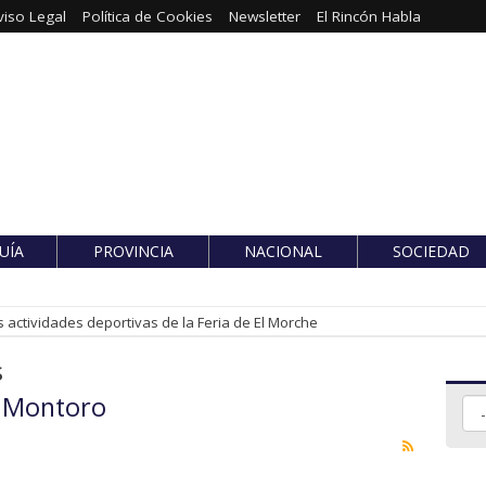
viso Legal
Política de Cookies
Newsletter
El Rincón Habla
UÍA
PROVINCIA
NACIONAL
SOCIEDAD
 actividades deportivas de la Feria de El Morche
s
o Montoro