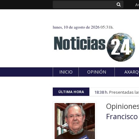
A
lunes, 10 de agosto de 2026
05:31h.
INICIO
OPINIÓN
AXARQ
ÚLTIMA HORA
18:38 h.
Presentadas las
Opinione
Francisc