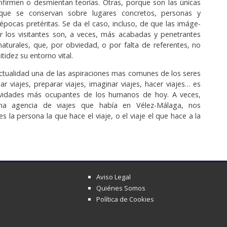
nfirmen o desmientan teorías. Otras, porque son las únicas
s que se conser­van sobre lugares concretos, personas y
pocas pretéri­tas. Se da el caso, incluso, de que las imáge­
r los visitantes son, a veces, más acabadas y penetrantes
natura­les, que, por obviedad, o por falta de referentes, no
nitidez su entorno vital.
 actualidad una de las aspiraciones mas comunes de los seres
r viajes, preparar viajes, imaginar viajes, hacer viajes… es
ividades más ocupantes de los humanos de hoy. A veces,
a agencia de viajes que había en Vélez-Málaga, nos
 la persona la que hace el viaje, o el viaje el que hace a la
Aviso Legal
Quiénes Somos
Política de Cookies