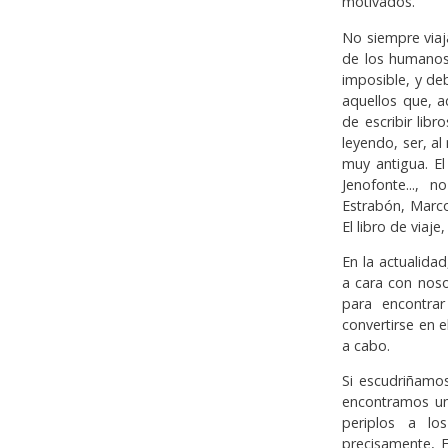
motivados.
No siempre viaj
de los humanos
imposi­ble, y d
aquellos que, 
de escribir lib
leyendo, ser, al
muy antigua. El
Jenofonte...,
Estrabón, Marco 
El libro de viaje
En la actualidad
a cara con nos
para encontra
convertirse en 
a cabo.
Si escudriñamos
encontramos una
periplos a lo
precisamente, 