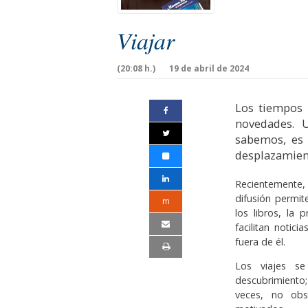
Viajar
(20:08 h.)
19 de abril de 2024
Los tiempos
novedades. U
sabemos, es
desplazamien
Recientemente,
difusión permit
m
los libros, la 
facilitan notici
fuera de él.
Los viajes se
descubrimiento;
veces, no obs