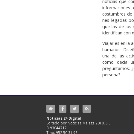
noticias que co
in­forma­cione
costumbres de é
nes legadas po
que las de los 
identifi­can con 
Viajar es en la
humanos. Diseña
una de las act
como decía un
preguntamos: ¿es
persona?
Noticias 24 Digital
Editado por Noticias Málaga 2010, S.L.
B-93044717
Tfno. 952 50 31 93