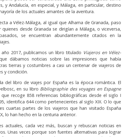
s, y Andalucía, en especial, y Málaga, en particu­lar, destino
mayoría de los actuales amantes de la aventura.
ecta a Vélez-Málaga, al igual que Alhama de Granada, paso
r quienes desde Granada se dirigían a Málaga, o viceversa,
 pasados, se encuentran abundantemente citados en la
iajes.
 año 2017, publicamos un libro titulado
Viajeros en Vé­lez-
que dábamos noticias sobre las impresiones que había
ras tierras y costumbres a casi un centenar de viajeros de
s y condición.
 del libro de viajes por España es la época romántica. El
elbosc, en su libro
Bibliographie des voyages en Espagne
, que recoge 858 referen­cias bibliográficas desde el siglo I
95, identifica 644 como pertenecientes al siglo XIX. O lo que
res cuartas partes de los viajeros que han visitado España
XX, lo han hecho en la centuria anterior.
res actuales, cada vez más, buscan y rebuscan noticias en
bros. Unas veces porque son fuentes alternativas para lograr