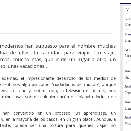
Vi
Luis
Nue
Marg
Una
 modernos han supuesto para el hombre muchas
Andr
na de ellas, la facilidad para viajar. Un viaje,
La 
 más, mucho más, que ir de un lugar a otro, un
del
to, unas vacaciones…
José
Sí,
 además, el impresionante desa­rrol­lo de los medios de
e sentirnos algo así como “ciuda­da­nos del mundo”; porque
José
prensa, el cine y, sobre todo, la televisión e internet, nos
Opo
as mi­nucio­sas sobre cualquier rincón del planeta. Incluso de
José
Hum
 han convertido en un proceso, un aprendizaje, un
José
 y, en la mayoría de los casos, en un gran placer. Aunque, a
Des
tante, pueda ser una tortura para quienes viajan no