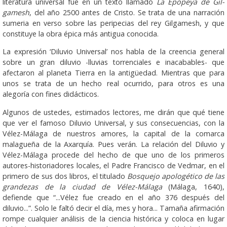
literatura universal fue en un texto lla­ma­do
La Epopeya de Gil­­
gamesh
, del año 2500 antes de Cristo. Se trata de una na­rra­ción
sumeria en verso sobre las peripecias del rey Gilgamesh, y que
constituye la obra épica más antigua conocida.
La expresión ‘Diluvio Universal’ nos habla de la creencia ge­neral
sobre un gran diluvio -lluvias torrenciales e inacabables- que
afectaron al planeta Tierra en la antigüedad. Mientras que para
unos se trata de un hecho real ocurrido, para otros es una
alegoría con fines didácticos.
Algunos de ustedes, estimados lectores, me dirán que qué tiene
que ver el famoso Diluvio Universal, y sus consecuencias, con la
Vélez-Málaga de nuestros amores, la capital de la comarca
malagueña de la Axarquía. Pues verán. La relación del Diluvio y
Vélez-Málaga procede del hecho de que uno de los primeros
autores-historiadores locales, el Padre Francisco de Vedmar, en el
primero de sus dos libros, el titulado
Bosquejo apologético de las
grandezas de la ciudad de Vélez-Málaga
(Málaga, 1640),
defiende que “...Vélez fue creado en el año 376 después del
diluvio...”. Solo le faltó decir el día, mes y hora... Tamaña afirmación
rompe cualquier análisis de la ciencia histórica y coloca en lugar