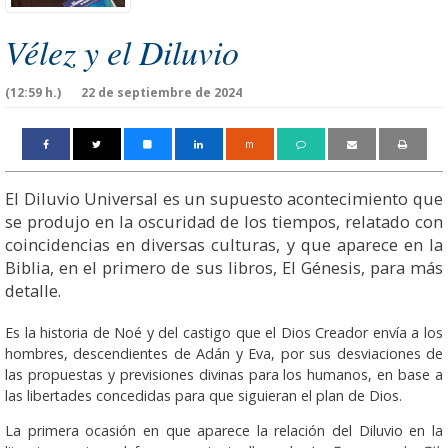
Vélez y el Diluvio
(12:59 h.)
22 de septiembre de 2024
m
El Diluvio Universal es un supuesto acontecimiento que
se produjo en la oscuridad de los tiempos, relatado con
coincidencias en diversas culturas, y que aparece en la
Biblia, en el primero de sus libros, El Gé­nesis, para más
detalle.
Es la historia de Noé y del cas­tigo que el Dios Crea­dor envía a los
hombres, des­cen­dien­tes de Adán y Eva, por sus des­via­ciones de
las pro­puestas y previsiones di­vinas para los hu­manos, en base a
las libertades con­ce­di­das para que si­guie­ran el plan de Dios.
La primera ocasión en que aparece la re­lación del Diluvio en la