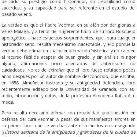
delicado su prestigio como his­to­riador, su credibilidad como
sacerdote y su capacidad para ser referente en el estudio del
pasado veleño.
La verdad es que el Padre Vedmar, en su afán por dar glorias a
Vélez-Málaga, y a tenor del sugerente título de su libro Bos­quejo
apologético..., hace esfuerzos sorprendentes, que, para cualquier
historiador serio, resulta mecanismo inacep­table, y ello porque la
verdad debe primar en cualquier afirmación ‘histórica’ y no caer en
el recurso fácil de aceptar de buen grado, y sin análisis ni rigor
alguno, afirmaciones poco asentadas de antecesores no
cuidadosos. No es de extrañar que el libro fuese refutado pocos
años des­pués por un autor de nom­bre desconocido, que es­cribe,
en 1658, Al­mu­ñécar ilustrada y su an­tigüedad defendida, libro
recien­temente editado por la Universidad de Granada, con es­
tudio, in­tro­duc­ción y notas, de la profesora Almudena Rubio Ala­
meda.
Pero resulta nece­sa­rio afirmar con ro­tundidad una cues­­tión en
defensa del cura Vedmar. A pesar de sus ma­ni­fiestos errores en
su primer libro -que se ven bas­tante dis­mi­nuidos en su segundo
(
Historia sexitana de la an­ti­güedad y grandezas de la ciu­dad de