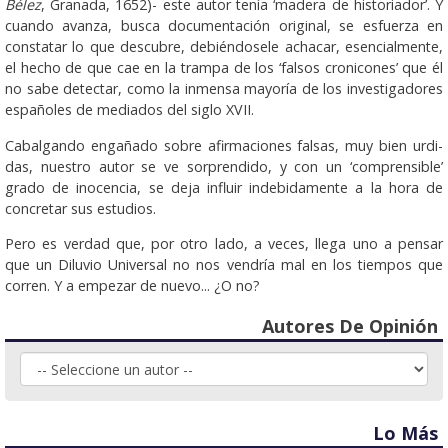
Bélez
, Granada, 1652)- este autor tenía ‘madera de historiador’. Y
cuando avanza, busca docu­men­tación original, se esfuerza en
constatar lo que descubre, debiéndosele achacar, esencialmente,
el hecho de que cae en la trampa de los ‘falsos cronicones’ que él
no sabe detectar, como la inmensa mayoría de los investigadores
españoles de mediados del siglo XVII.
Ca­bal­gando engañado sobre afirmaciones falsas, muy bien ur­di­
das, nuestro autor se ve sorprendido, y con un ‘com­pren­sible’
grado de inocencia, se deja influir indebidamente a la hora de
concretar sus estudios.
Pero es verdad que, por otro lado, a veces, llega uno a pensar
que un Diluvio Universal no nos vendría mal en los tiempos que
corren. Y a empezar de nuevo... ¿O no?
Autores De Opinión
Lo Más