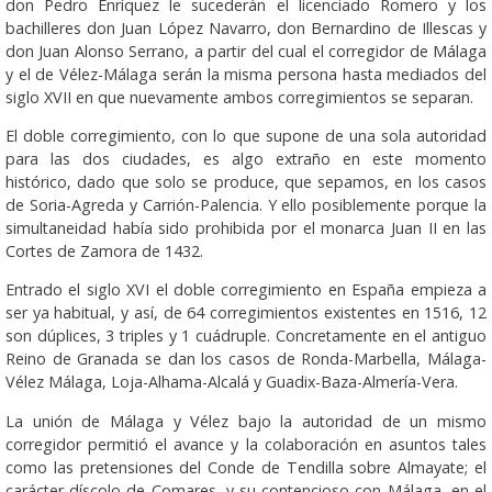
don Pedro Enríquez le sucederán el licenciado Romero y los
bachilleres don Juan López Navarro, don Bernardino de Illescas y
don Juan Alonso Serrano, a partir del cual el corregidor de Málaga
y el de Vélez-Málaga serán la misma persona hasta mediados del
siglo XVII en que nuevamente ambos corregimientos se separan.
El doble corregimiento, con lo que supone de una sola autoridad
para las dos ciudades, es algo extraño en este momento
histórico, dado que solo se produce, que sepamos, en los casos
de Soria-Agreda y Carrión-Palencia. Y ello posiblemente porque la
simultaneidad había sido prohibida por el monarca Juan II en las
Cortes de Zamora de 1432.
Entrado el siglo XVI el doble corregimiento en España empieza a
ser ya habitual, y así, de 64 corregimientos existentes en 1516, 12
son dúplices, 3 triples y 1 cuádruple. Concretamente en el antiguo
Reino de Granada se dan los casos de Ronda-Marbella, Málaga-
Vélez Málaga, Loja-Alhama-Alcalá y Guadix-Baza-Almería-Vera.
La unión de Málaga y Vélez bajo la autoridad de un mismo
corregidor permitió el avance y la colaboración en asuntos tales
como las pretensiones del Conde de Tendilla sobre Almayate; el
carácter díscolo de Comares, y su contencioso con Málaga, en el