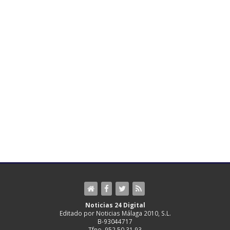
Noticias 24 Digital
Editado por Noticias Málaga 2010, S.L.
B-93044717
Tfno. 952 50 31 93