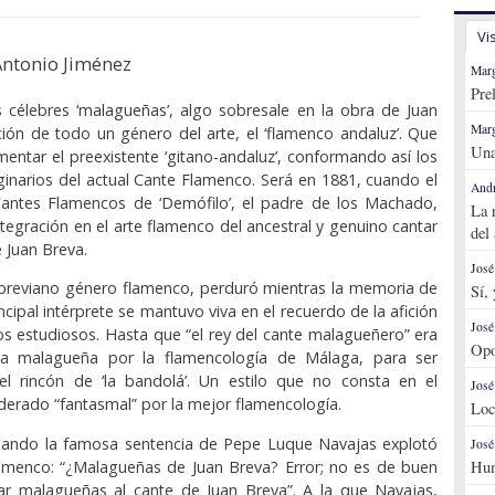
Vi
ntonio Jiménez
Marg
Pre
 célebres ‘malagueñas’, algo sobresale en la obra de Juan
Marg
ción de todo un género del arte, el ‘flamenco andaluz’. Que
Una
entar el preexistente ‘gitano-andaluz’, conformando así los
ginarios del actual Cante Flamen­co. Será en 1881, cuando el
Andr
 Cantes Flamencos de ‘Demófilo’, el padre de los Machado,
La 
tegración en el arte flamenco del ancestral y genuino cantar
del
 Juan Breva.
José
 breviano género flamenco, perduró mientras la memoria de
Sí,
ncipal intérprete se mantuvo viva en el recuerdo de la afición
José
 los estudiosos. Hasta que “el rey del cante malagueñero” era
Opo
la malagueña por la flamencología de Málaga, para ser
l rincón de ‘la bandolá’. Un estilo que no consta en el
José
derado “fantasmal” por la mejor flamencología.
Loc
uando la famosa sentencia de Pepe Luque Navajas explotó
José
amenco: “¿Malagueñas de Juan Breva? Error; no es de buen
Hum
mar malagueñas al cante de Juan Breva”. A la que Navajas,