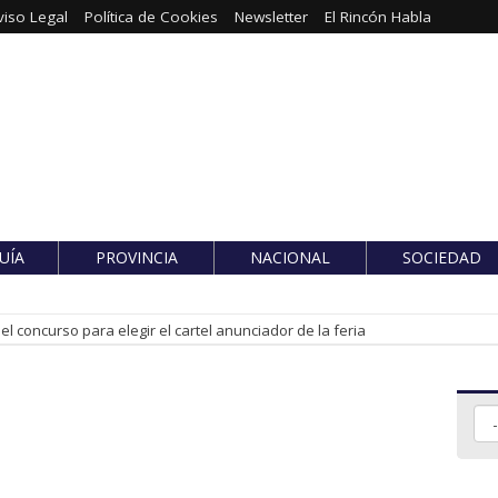
viso Legal
Política de Cookies
Newsletter
El Rincón Habla
UÍA
PROVINCIA
NACIONAL
SOCIEDAD
l concurso para elegir el cartel anunciador de la feria