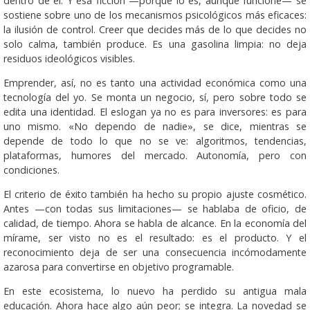
dentro de él. Y esa ficción —porque lo es, aunque funcione— se
sostiene sobre uno de los mecanismos psicológicos más eficaces:
la ilusión de control. Creer que decides más de lo que decides no
solo calma, también produce. Es una gasolina limpia: no deja
residuos ideológicos visibles.
Emprender, así, no es tanto una actividad económica como una
tecnología del yo. Se monta un negocio, sí, pero sobre todo se
edita una identidad. El eslogan ya no es para inversores: es para
uno mismo. «No dependo de nadie», se dice, mientras se
depende de todo lo que no se ve: algoritmos, tendencias,
plataformas, humores del mercado. Autonomía, pero con
condiciones.
El criterio de éxito también ha hecho su propio ajuste cosmético.
Antes —con todas sus limitaciones— se hablaba de oficio, de
calidad, de tiempo. Ahora se habla de alcance. En la economía del
mírame, ser visto no es el resultado: es el producto. Y el
reconocimiento deja de ser una consecuencia incómodamente
azarosa para convertirse en objetivo programable.
En este ecosistema, lo nuevo ha perdido su antigua mala
educación. Ahora hace algo aún peor; se integra. La novedad se