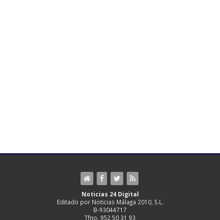
Noticias 24 Digital
Editado por Noticias Málaga 2010, S.L.
B-93044717
Tfno. 952 50 31 93