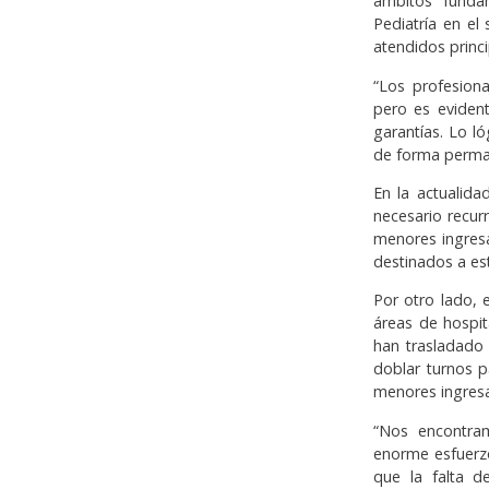
ámbitos fundam
Pediatría en el
atendidos princ
“Los profesiona
pero es eviden
garantías. Lo l
de forma perman
En la actualida
necesario recur
menores ingresa
destinados a est
Por otro lado, 
áreas de hospit
han trasladado 
doblar turnos p
menores ingres
“Nos encontram
enorme esfuerzo
que la falta d