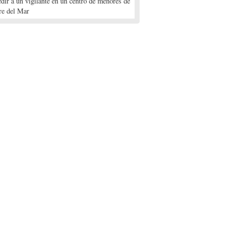
edir a un vigilante en un centro de menores de
re del Mar