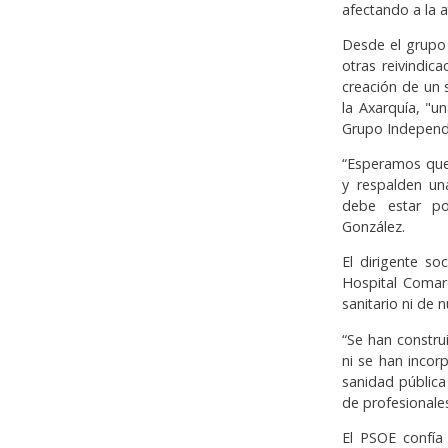
afectando a la a
Desde el grupo 
otras reivindic
creación de un 
la Axarquía, "u
Grupo Independ
“Esperamos que 
y respalden una
debe estar por
González.
El dirigente so
Hospital Comar
sanitario ni de 
“Se han constru
ni se han incor
sanidad públic
de profesionales
El PSOE confía