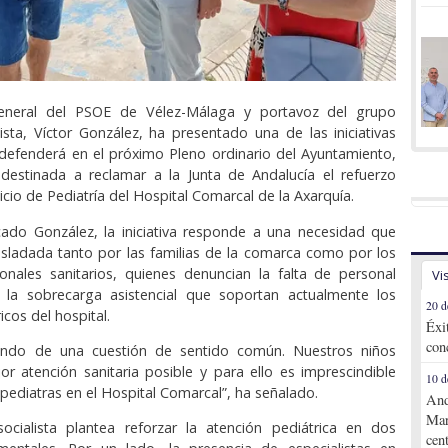
general del PSOE de Vélez-Málaga y portavoz del grupo
lista, Víctor González, ha presentado una de las iniciativas
defenderá en el próximo Pleno ordinario del Ayuntamiento,
destinada a reclamar a la Junta de Andalucía el refuerzo
icio de Pediatría del Hospital Comarcal de la Axarquía.
cado González, la iniciativa responde a una necesidad que
asladada tanto por las familias de la comarca como por los
onales sanitarios, quienes denuncian la falta de personal
Vi
y la sobrecarga asistencial que soportan actualmente los
20 d
icos del hospital.
Éxi
con
ando de una cuestión de sentido común. Nuestros niños
r atención sanitaria posible y para ello es imprescindible
10 d
pediatras en el Hospital Comarcal”, ha señalado.
And
Mar
ocialista plantea reforzar la atención pediátrica en dos
cen