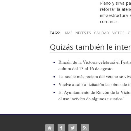
Pleno y sirva p
reforzar la ate
infraestructura
comarca.
TAGS:
MAS
NECESITA
CALIDAD
VICTOR
G
Quizás también le inter
Rincón de la Victoria celebrará el Fest
cultura del 13 al 16 de agosto
La noche más rociera del verano se vive
Vuelve a salir a licitación las obras de
El Ayuntamiento de Rincón de la Victor
el uso incívico de algunos usuarios"