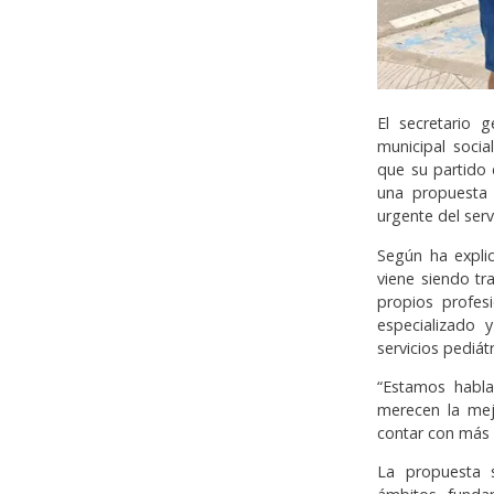
El secretario 
municipal socia
que su partido 
una propuesta 
urgente del serv
Según ha expli
viene siendo tr
propios profesi
especializado 
servicios pediátr
“Estamos habl
merecen la mejo
contar con más 
La propuesta s