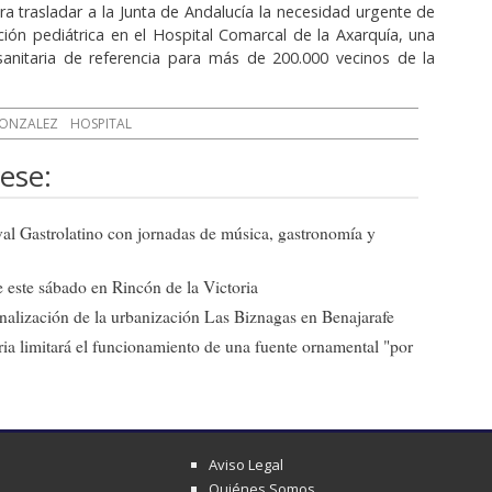
ara trasladar a la Junta de Andalucía la necesidad urgente de
nción pediátrica en el Hospital Comarcal de la Axarquía, una
 sanitaria de referencia para más de 200.000 vecinos de la
ONZALEZ
HOSPITAL
ese:
ival Gastrolatino con jornadas de música, gastronomía y
 este sábado en Rincón de la Victoria
 finalización de la urbanización Las Biznagas en Benajarafe
ia limitará el funcionamiento de una fuente ornamental "por
Aviso Legal
Quiénes Somos