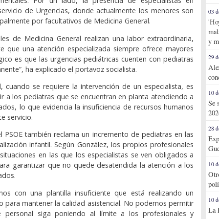
entales. Por un lado, la presencia de especialistas en
 servicio de Urgencias, donde actualmente los menores son
03 d
ipalmente por facultativos de Medicina General.
'Ho
mal
les de Medicina General realizan una labor extraordinaria,
y m
te que una atención especializada siempre ofrece mayores
29 d
ógico es que las urgencias pediátricas cuenten con pediatras
Ale
ente”, ha explicado el portavoz socialista.
con
d, cuando se requiere la intervención de un especialista, es
10 d
rir a los pediatras que se encuentran en planta atendiendo a
Se 
dos, lo que evidencia la insuficiencia de recursos humanos
202
e servicio.
28 d
el PSOE también reclama un incremento de pediatras en las
Exp
alización infantil. Según González, los propios profesionales
Gue
situaciones en las que los especialistas se ven obligados a
ara garantizar que no quede desatendida la atención a los
10 d
Otr
ados.
pol
os con una plantilla insuficiente que está realizando un
10 d
 para mantener la calidad asistencial. No podemos permitir
La 
e personal siga poniendo al límite a los profesionales y