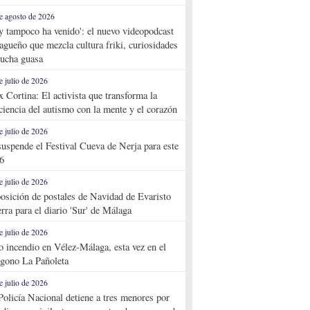
e agosto de 2026
y tampoco ha venido': el nuevo videopodcast
agueño que mezcla cultura friki, curiosidades
ucha guasa
e julio de 2026
x Cortina: El activista que transforma la
ciencia del autismo con la mente y el corazón
e julio de 2026
suspende el Festival Cueva de Nerja para este
6
e julio de 2026
osición de postales de Navidad de Evaristo
rra para el diario 'Sur' de Málaga
e julio de 2026
o incendio en Vélez-Málaga, esta vez en el
ígono La Pañoleta
e julio de 2026
Policía Nacional detiene a tres menores por