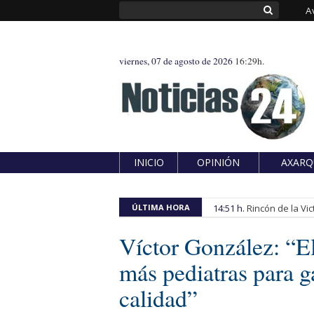
A
viernes, 07 de agosto de 2026
16:29h.
INICIO
OPINIÓN
AXARQ
ÚLTIMA HORA
14:51 h.
Rincón de la Vic
Víctor González: “E
más pediatras para g
calidad”