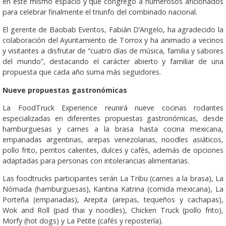
en este mismo espacio y que congregó a numerosos aficionados
para celebrar finalmente el triunfo del combinado nacional.
El gerente de Baobab Eventos, Fabián D’Angelo, ha agradecido la
colaboración del Ayuntamiento de Torrox y ha animado a vecinos
y visitantes a disfrutar de “cuatro días de música, familia y sabores
del mundo”, destacando el carácter abierto y familiar de una
propuesta que cada año suma más seguidores.
Nueve propuestas gastronómicas
La FoodTruck Experience reunirá nueve cocinas rodantes
especializadas en diferentes propuestas gastronómicas, desde
hamburguesas y carnes a la brasa hasta cocina mexicana,
empanadas argentinas, arepas venezolanas, noodles asiáticos,
pollo frito, perritos calientes, dulces y cafés, además de opciones
adaptadas para personas con intolerancias alimentarias.
Las foodtrucks participantes serán La Tribu (carnes a la brasa), La
Nómada (hamburguesas), Kantina Katrina (comida mexicana), La
Porteña (empanadas), Arepita (arepas, tequeños y cachapas),
Wok and Roll (pad thai y noodles), Chicken Truck (pollo frito),
Morfy (hot dogs) y La Petite (cafés y repostería).