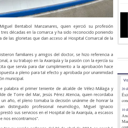
iguel Bentabol Manzanares, quien ejerció su profesión
 tres décadas en la comarca y ha sido reconocido poniendo
 de las glorietas que dan acceso al Hospital Comarcal de la
istieron familiares y amigos del doctor, se hizo referencia a
onal, a su trabajo en la Axarquía y la pasión con la ejercía su
cita que servía para dar cumplimiento a la aprobación hace
opuesta a pleno para tal efecto y aprobada por unanimidad
ón municipal.
Vi
de palabra el primer teniente de alcalde de Vélez-Málaga y
20 d
alde de Torre del Mar, Jesús Pérez Atencia, quien recordaba
Éxi
 un año, el pleno tomaba la decisión unánime de honrar la
con
n distinguido profesional neumólogo, Miguel Ignacio
10 d
prestó sus servicios en el Hospital de la Axarquía, a escasos
And
e nos encontramos”.
Mar
cen