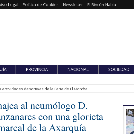
viso Legal
Política de Cookies
Newsletter
El Rincón Habla
UÍA
PROVINCIA
NACIONAL
SOCIEDAD
 actividades deportivas de la Feria de El Morche
najea al neumólogo D.
zanares con una glorieta
marcal de la Axarquía