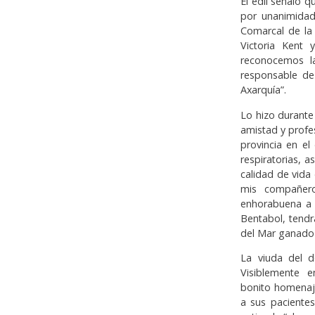
El edil señaló q
por unanimidad
Comarcal de la 
Victoria Kent
reconocemos l
responsable de
Axarquía”.
Lo hizo durante
amistad y profes
provincia en e
respiratorias, 
calidad de vida
mis compañero
enhorabuena a 
Bentabol, tendr
del Mar ganado a
La viuda del d
Visiblemente e
bonito homenaj
a sus paciente