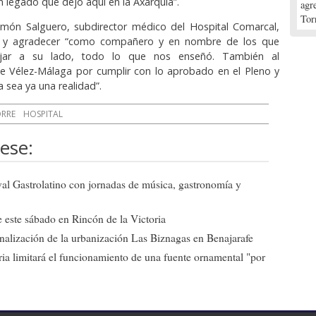
n legado que dejó aquí en la Axarquía”.
agr
Tor
món Salguero, subdirector médico del Hospital Comarcal,
ir y agradecer “como compañero y en nombre de los que
ajar a su lado, todo lo que nos enseñó. También al
e Vélez-Málaga por cumplir con lo aprobado en el Pleno y
a sea ya una realidad”.
RRE
HOSPITAL
ese:
ival Gastrolatino con jornadas de música, gastronomía y
 este sábado en Rincón de la Victoria
 finalización de la urbanización Las Biznagas en Benajarafe
ia limitará el funcionamiento de una fuente ornamental "por