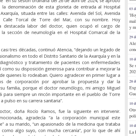
ue “en su sesión ordinaria del 26 de abril de 2024, se aprobó
 la denominación de esta glorieta de entrada al Hospital
03 d
Axarquía, situada entre las calles: Avenida del Sol, Avenida
'Ho
 y Calle Torcal de Torre del Mar, con su nombre. Hoy
mal
a destacada labor del doctor, quien ocupó el cargo de
y m
 la sección de neumología en el Hospital Comarcal de la
29 d
Ale
con
 casi tres décadas, continuó Atencia, “dejando un legado de
ionalismo en todo el Distrito Sanitario de la Axarquía y en la
10 d
l diagnóstico y tratamiento de pacientes con enfermedades
Se 
así como su disposición generosa para contribuir a mejorar la
202
 de quienes lo rodeaban. Quiero agradecer en primer lugar a
s de corporación por aprobar la propuesta y dar la
28 d
Exp
su familia, porque el doctor neumólogo, mi amigo Miguel
Gue
á para siempre un rincón importante en el pueblo de Torre
 pulso en su carrera sanitaria”.
10 d
Otr
octor, doña Rocío Ramos, fue la siguiente en intervenir.
pol
mocionada, agradecía “a la corporación municipal este
e” a su marido, “un apasionado de la medicina que trataba
10 d
s como algo suyo, con mucha cercanía”, por lo que de ahí
La 