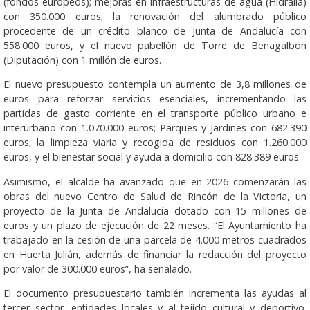
(fondos europeos); mejoras en infraestructuras de agua (Hidralia)
con 350.000 euros; la renovación del alumbrado público
procedente de un crédito blanco de Junta de Andalucía con
558.000 euros, y el nuevo pabellón de Torre de Benagalbón
(Diputación) con 1 millón de euros.
El nuevo presupuesto contempla un aumento de 3,8 millones de
euros para reforzar servicios esenciales, incrementando las
partidas de gasto corriente en el transporte público urbano e
interurbano con 1.070.000 euros; Parques y Jardines con 682.390
euros; la limpieza viaria y recogida de residuos con 1.260.000
euros, y el bienestar social y ayuda a domicilio con 828.389 euros.
Asimismo, el alcalde ha avanzado que en 2026 comenzarán las
obras del nuevo Centro de Salud de Rincón de la Victoria, un
proyecto de la Junta de Andalucía dotado con 15 millones de
euros y un plazo de ejecución de 22 meses. “El Ayuntamiento ha
trabajado en la cesión de una parcela de 4.000 metros cuadrados
en Huerta Julián, además de financiar la redacción del proyecto
por valor de 300.000 euros”, ha señalado.
El documento presupuestario también incrementa las ayudas al
tercer sector, entidades locales y al tejido cultural y deportivo.