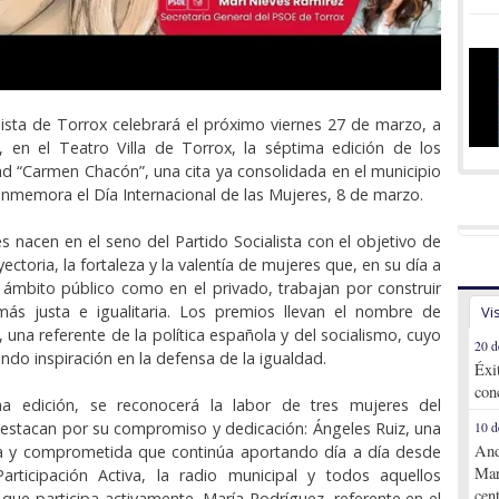
alista de Torrox celebrará el próximo viernes 27 de marzo, a
, en el Teatro Villa de Torrox, la séptima edición de los
d “Carmen Chacón”, una cita ya consolidada en el municipio
onmemora el Día Internacional de las Mujeres, 8 de marzo.
s nacen en el seno del Partido Socialista con el objetivo de
yectoria, la fortaleza y la valentía de mujeres que, en su día a
l ámbito público como en el privado, trabajan por construir
ás justa e igualitaria. Los premios llevan el nombre de
Vi
una referente de la política española y del socialismo, cuyo
20 d
ndo inspiración en la defensa de la igualdad.
Éxi
con
a edición, se reconocerá la labor de tres mujeres del
estacan por su compromiso y dedicación: Ángeles Ruiz, una
10 d
And
a y comprometida que continúa aportando día a día desde
Mar
articipación Activa, la radio municipal y todos aquellos
cen
 que participa activamente. María Rodríguez, referente en el