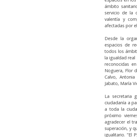
ámbito sanitari
servicio de la 
valentía y com
afectadas por el
Desde la organ
espacios de re
todos los ámbit
la igualdad real
reconocidas en
Noguera, Flor d
Calvo, Antonia
Jabato, María Vi
La secretaria 
ciudadanía a par
a toda la ciud
próximo viern
agradecer el t
superación, y q
igualitario. ”E