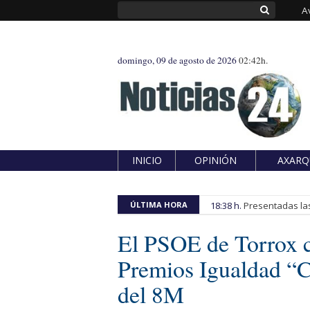
A
domingo, 09 de agosto de 2026
02:42h.
INICIO
OPINIÓN
AXARQ
ÚLTIMA HORA
18:38 h.
Presentadas las
El PSOE de Torrox ce
Premios Igualdad “
del 8M