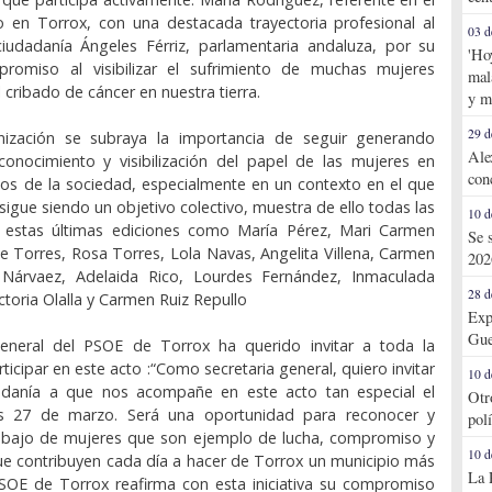
o en Torrox, con una destacada trayectoria profesional al
03 d
ciudadanía Ángeles Férriz, parlamentaria andaluza, por su
'Ho
promiso al visibilizar el sufrimiento de muchas mujeres
mal
 cribado de cáncer en nuestra tierra.
y m
29 d
ización se subraya la importancia de seguir generando
Ale
conocimiento y visibilización del papel de las mujeres en
con
os de la sociedad, especialmente en un contexto en el que
 sigue siendo un objetivo colectivo, muestra de ello todas las
10 d
 estas últimas ediciones como María Pérez, Mari Carmen
Se 
e Torres, Rosa Torres, Lola Navas, Angelita Villena, Carmen
202
 Nárvaez, Adelaida Rico, Lourdes Fernández, Inmaculada
28 d
ctoria Olalla y Carmen Ruiz Repullo
Exp
Gue
general del PSOE de Torrox ha querido invitar a toda la
ticipar en este acto :“Como secretaria general, quiero invitar
10 d
adanía a que nos acompañe en este acto tan especial el
Otr
es 27 de marzo. Será una oportunidad para reconocer y
pol
rabajo de mujeres que son ejemplo de lucha, compromiso y
10 d
ue contribuyen cada día a hacer de Torrox un municipio más
La 
l PSOE de Torrox reafirma con esta iniciativa su compromiso