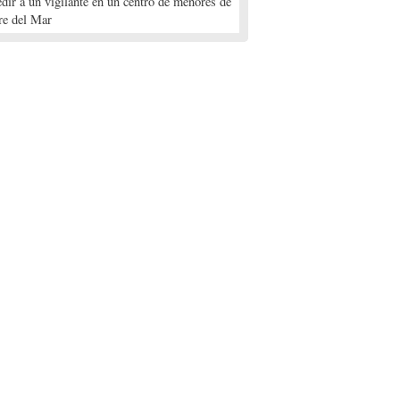
edir a un vigilante en un centro de menores de
re del Mar