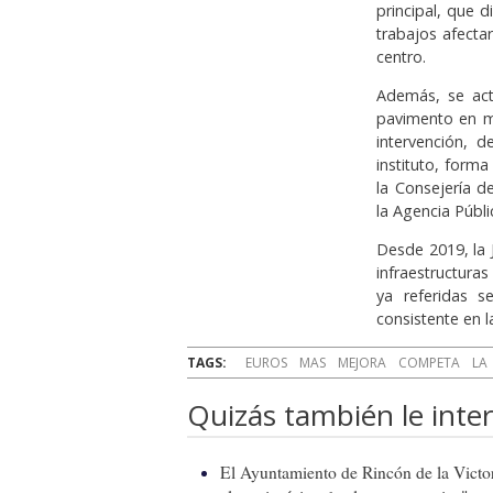
principal, que 
trabajos afectar
centro.
Además, se actu
pavimento en m
intervención, d
instituto, forma
la Consejería d
la Agencia Públ
Desde 2019, la 
infraestructura
ya referidas 
consistente en l
TAGS:
EUROS
MAS
MEJORA
COMPETA
LA
Quizás también le inter
El Ayuntamiento de Rincón de la Victor