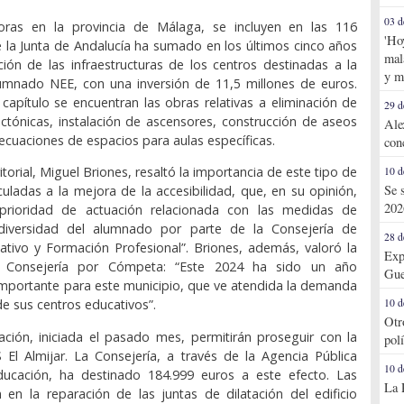
03 d
ras en la provincia de Málaga, se incluyen en las 116
'Ho
 la Junta de Andalucía ha sumado en los últimos cinco años
mal
ión de las infraestructuras de los centros destinadas a la
y m
lumnado NEE, con una inversión de 11,5 millones de euros.
capítulo se encuentran las obras relativas a eliminación de
29 d
ectónicas, instalación de ascensores, construcción de aseos
Ale
cuaciones de espacios para aulas específicas.
con
itorial, Miguel Briones, resaltó la importancia de este tipo de
10 d
Se 
culadas a la mejora de la accesibilidad, que, en su opinión,
202
prioridad de actuación relacionada con las medidas de
diversidad del alumnado por parte de la Consejería de
28 d
ativo y Formación Profesional”. Briones, además, valoró la
Exp
 Consejería por Cómpeta: “Este 2024 ha sido un año
Gue
mportante para este municipio, que ve atendida la demanda
10 d
e sus centros educativos”.
Otr
ación, iniciada el pasado mes, permitirán proseguir con la
pol
 El Almijar. La Consejería, a través de la Agencia Pública
10 d
ucación, ha destinado 184.999 euros a este efecto. Las
La 
 en la reparación de las juntas de dilatación del edificio