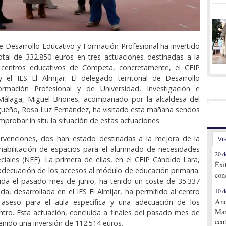
e Desarrollo Educativo y Formación Profesional ha invertido
otal de 332.850 euros en tres actuaciones destinadas a la
centros educativos de Cómpeta, concretamente, el CEIP
 el IES El Almijar. El delegado territorial de Desarrollo
rmación Profesional y de Universidad, Investigación e
Málaga, Miguel Briones, acompañado por la alcaldesa del
gueño, Rosa Luz Fernández, ha visitado esta mañana sendos
probar in situ la situación de estas actuaciones.
tervenciones, dos han estado destinadas a la mejora de la
Vi
 habilitación de espacios para el alumnado de necesidades
20 d
ciales (NEE). La primera de ellas, en el CEIP Cándido Lara,
Éxi
adecuación de los accesos al módulo de educación primaria.
con
uida el pasado mes de junio, ha tenido un coste de 35.337
da, desarrollada en el IES El Almijar, ha permitido al centro
10 d
And
aseso para el aula específica y una adecuación de los
Mar
ntro. Esta actuación, concluida a finales del pasado mes de
cen
enido una inversión de 112.514 euros.