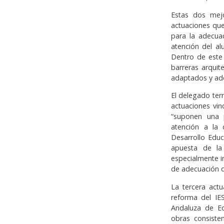
Estas dos mejo
actuaciones que
para la adecuac
atención del a
Dentro de este 
barreras arquit
adaptados y ade
El delegado terr
actuaciones vin
“suponen una 
atención a la 
Desarrollo Educ
apuesta de la
especialmente i
de adecuación d
La tercera actu
reforma del IES
Andaluza de Ed
obras consisten