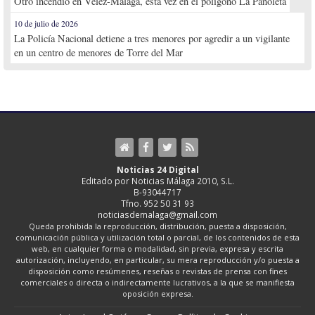
Otro incendio en Vélez-Málaga, esta vez en el polígono La Pañoleta
10 de julio de 2026
La Policía Nacional detiene a tres menores por agredir a un vigilante
en un centro de menores de Torre del Mar
Noticias 24 Digital
Editado por Noticias Málaga 2010, S.L.
B-93044717
Tfno. 952 50 31 93
noticiasdemalaga@gmail.com
Queda prohibida la reproducción, distribución, puesta a disposición,
comunicación pública y utilización total o parcial, de los contenidos de esta
web, en cualquier forma o modalidad, sin previa, expresa y escrita
autorización, incluyendo, en particular, su mera reproducción y/o puesta a
disposición como resúmenes, reseñas o revistas de prensa con fines
comerciales o directa o indirectamente lucrativos, a la que se manifiesta
oposición expresa.