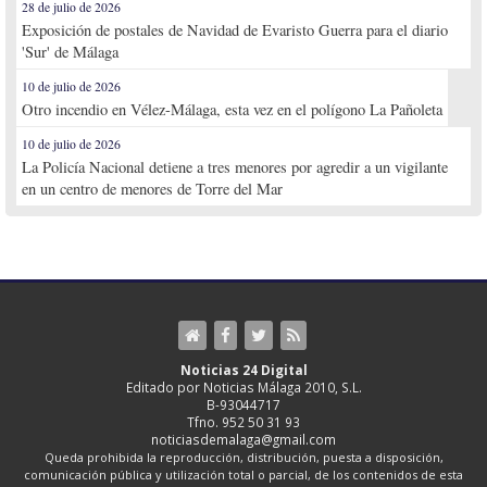
28 de julio de 2026
Exposición de postales de Navidad de Evaristo Guerra para el diario
'Sur' de Málaga
10 de julio de 2026
Otro incendio en Vélez-Málaga, esta vez en el polígono La Pañoleta
10 de julio de 2026
La Policía Nacional detiene a tres menores por agredir a un vigilante
en un centro de menores de Torre del Mar
Noticias 24 Digital
Editado por Noticias Málaga 2010, S.L.
B-93044717
Tfno. 952 50 31 93
noticiasdemalaga@gmail.com
Queda prohibida la reproducción, distribución, puesta a disposición,
comunicación pública y utilización total o parcial, de los contenidos de esta