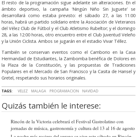
El resto de la programación sigue adelante sin alteraciones. En el
ámbito deportivo, la campaña ‘Ningún Niño Sin Juguete’ se
desarrollará como estaba previsto: el sábado 27, a las 11:00
horas, habrá un partido solidario entre la Asociación de Veteranos
del Vélez Club de Fútbol y el Club Atletismo Rubeltor; y el domingo
28, a las 12:00 horas, otro encuentro entre el Club Juventud Veleño
y la Unión Ciclista. Ambos se jugarán en el estadio Vivar Téllez.
También se conservan eventos como el Camborio en la Casa
Hermandad de Estudiantes, la Zambomba benéfica de Dolores en
la Plaza de la Constitución, y las propuestas de Tradiciones
Populares en el Mercado de San Francisco y la Casita de Hansel y
Gretel, respetando sus horarios originales.
TAGS:
VELEZ
MALAGA
PROGRAMACION
NAVIDAD
Quizás también le interese:
Rincón de la Victoria celebrará el Festival Gastrolatino con
jornadas de música, gastronomía y cultura del 13 al 16 de agosto
La noche más rociera del verano se vive este sábado en Rincón