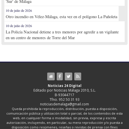
'Sur' de Málaga
10 de julio de 2026
Otro incendio en Vélez-Málaga, esta vez en el polígono La Pañoleta
10 de julio de 2026
La Policía Nacional detiene a tres menores por agredir a un vigilante
en un centro de menores de Torre del Mar
Noticias 24 Digital
Editado por Noticias Málaga 2010, S.L.
B-93044717
Tfno. 952 50 31 93
noticiasdemalaga@gmail.com
Queda prohibida la reproducción, distribución, puesta a disposición,
comunicación pública y utilización total o parcial, de los contenidos de esta
web, en cualquier forma o modalidad, sin previa, expresa y escrita
autorización, incluyendo, en particular, su mera reproducción y/o puesta a
disposición como resúmenes, reseñas o revistas de prensa con fines