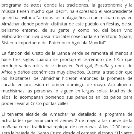
programa de actos donde las tradiciones, la gastronomía y la
música tienen mucho que decir”, ha expresado el vicepresidente
quien ha invitado “a todos los malagueños a que reciban mayo en
Almáchar donde podrán disfrutar de este pueblo en fiestas, de su
bellísimo entorno, de su gente y como no, del buen vino
elaborado con uva pasa moscatel cosechada en territorio Sipam,
Sistema Importante del Patrimonio Agrícola Mundial”.
La función del Cristo de la Banda Verde se remonta al menos a
hace tres siglos cuando se produjo el terremoto de 1755 que
produjo varios miles de víctimas en Portugal, España y norte de
África y daños económicos muy elevados. Cuenta la tradición que
los habitantes de Almáchar hicieron entonces la promesa de
sacarlo en procesión el primer domingo de mayo. Actualmente
muchísimas las personas lo siguen en largas colas. Muchos de
ellos, lo acompañan poniendo sus pañuelos en los palos para
poder llevar al Cristo por las calles.
El teniente alcalde de Almachar ha detallado el programa de
actividades que arrancará el viernes 2 de mayo a las nueve de la
mañana con el tradicional repique de campanas. A las 12:00 horas
será la bajada del Santo Cristo desde el camarín al trono. “El Santo