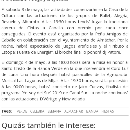
El sábado 3 de mayo, las actividades comenzarán en la Casa de la
Cultura con las actuaciones de los grupos de Ballet, Alegría,
Revuelo y Alboroto. A las 19:30 horas tendrá lugar la tradicional
carrera de Cintas a Caballo con premio por cada cinco
conseguidas. El evento está organizado por la Peña Amigos del
Caballo en colaboración con el Ayuntamiento de Almáchar. Por la
noche, habrá espectáculo de juegos artificiales y el ‘Tributo a
Estopa: Fuente de Energía”. El broche final lo pondrá dj Patore.
El domingo 4 de mayo, a las 18:00 horas será la misa en honor al
Santo Cristo de la Banda Verde en la que intervendrá el Coro Luz
de Luna. Una hora después habrá pasacalles de la Agrupación
Musical Las Lagunas de MIjas. A las 19:30 horas, será la procesión.
A las 00:00 horas, habrá concierto de Jairo Cuevas, finalista del
programa ‘Yo soy del Sur’ 2019 de Canal Sur. La noche continuará
con las actuaciones D’Vértigo y New Velada.
TAGS:
VERDE
CELEBRA
SEMANA
ALMACHAR
BANDA
FIESTAS
Quizás también le interese: