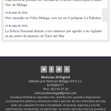
'Sur' de Málaga
10 de julio de 2026
Otro incendio en Vélez-Málaga, esta vez en el polígono La Pañoleta
10 de julio de 2026
La Policía Nacional detiene a tres menores por agredir a un vigilante
en un centro de menores de Torre del Mar
Noticias 24 Digital
Editado por Noticias Málaga 2010, S.L.
B-93044717
Tfno. 952 50 31 93
noticiasdemalaga@gmail.com
Queda prohibida la reproducción, distribución, puesta a disposición,
comunicación pública y utilización total o parcial, de los contenidos de esta
web, en cualquier forma o modalidad, sin previa, expresa y escrita
autorización, incluyendo, en particular, su mera reproducción y/o puesta a