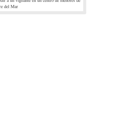
edir a un vigilante en un centro de menores de
re del Mar