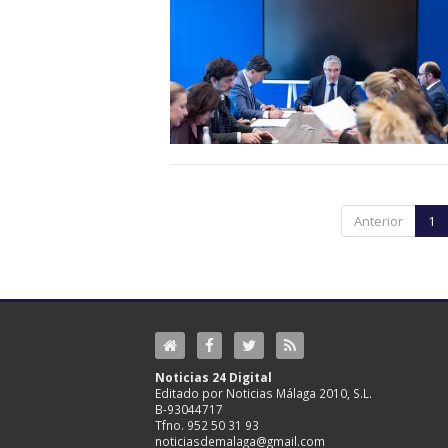
Anterior
1
Noticias 24 Digital
Editado por Noticias Málaga 2010, S.L.
B-93044717
Tfno. 952 50 31 93
noticiasdemalaga@gmail.com