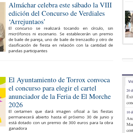
Almáchar celebra este sábado la VIII
edición del Concurso de Verdiales
‘Arrejuntaos’
El concurso se realizará tocando en círculo, sin
micrófonos ni escenario. Se establecerán un premio
de baile de pareja, uno de baile de trenzacillo y otro de
clasificación de fiesta en relación con la cantidad de
pandas participantes
El Ayuntamiento de Torrox convoca
Vi
el concurso para elegir el cartel
20 d
anunciador de la Feria de El Morche
Éxi
2026
con
El certamen que dará imagen oficial a las fiestas
10 d
permanecerá abierto hasta el próximo 30 de junio y
And
está dotado con un premio de 300 euros para la obra
Mar
ganadora
cen