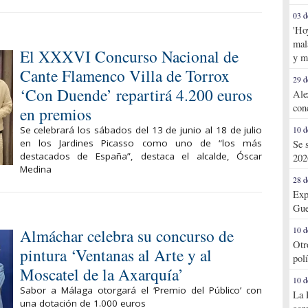
03 d
'Ho
mal
El XXXVI Concurso Nacional de
y m
Cante Flamenco Villa de Torrox
29 d
‘Con Duende’ repartirá 4.200 euros
Ale
con
en premios
Se celebrará los sábados del 13 de junio al 18 de julio
10 d
en los Jardines Picasso como uno de “los más
Se 
destacados de España”, destaca el alcalde, Óscar
202
Medina
28 d
Exp
Gue
Almáchar celebra su concurso de
10 d
Otr
pintura ‘Ventanas al Arte y al
pol
Moscatel de la Axarquía’
10 d
Sabor a Málaga otorgará el ‘Premio del Público’ con
La 
una dotación de 1.000 euros