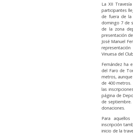
La XII Travesí
participantes l
de fuera de la
domingo 7 de se
de la zona dep
presentación de
José Manuel Fe
representació
Vinuesa del Clu
Fernández ha ex
del Faro de Tor
metros, aunque
de 400 metros. 
las inscripcion
página de Depor
de septiembre. 
donaciones.
Para aquellos 
inscripción tam
inicio de la tr