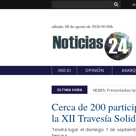
A
sábado, 08 de agosto de 2026
00:00h.
INICIO
OPINIÓN
AXARQ
ÚLTIMA HORA
18:38 h.
Presentadas las
Cerca de 200 partici
la XII Travesía Soli
Tendrá lugar el domingo 7 de septiembr
Ferrara