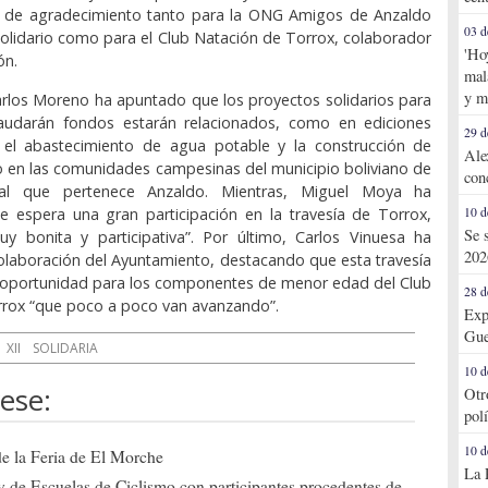
s de agradecimiento tanto para la ONG Amigos de Anzaldo
03 d
solidario como para el Club Natación de Torrox, colaborador
'Ho
ón.
mal
y m
arlos Moreno ha apuntado que los proyectos solidarios para
audarán fondos estarán relacionados, como en ediciones
29 d
n el abastecimiento de agua potable y la construcción de
Ale
o en las comunidades campesinas del municipio boliviano de
con
l que pertenece Anzaldo. Mientras, Miguel Moya ha
e espera una gran participación en la travesía de Torrox,
10 d
Se 
y bonita y participativa”. Por último, Carlos Vinuesa ha
202
olaboración del Ayuntamiento, destacando que esta travesía
 oportunidad para los componentes de menor edad del Club
28 d
rrox “que poco a poco van avanzando”.
Exp
Gue
XII
SOLIDARIA
10 d
ese:
Otr
pol
10 d
de la Feria de El Morche
La 
ly de Escuelas de Ciclismo con participantes procedentes de