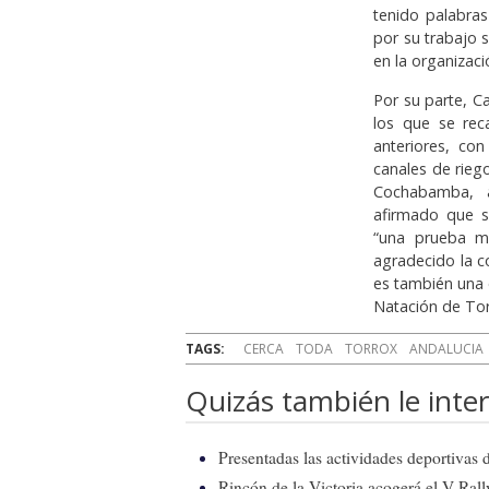
tenido palabra
por su trabajo 
en la organizaci
Por su parte, C
los que se rec
anteriores, co
canales de rieg
Cochabamba, a
afirmado que s
“una prueba mu
agradecido la c
es también una
Natación de To
TAGS:
CERCA
TODA
TORROX
ANDALUCIA
Quizás también le inter
Presentadas las actividades deportivas 
Rincón de la Victoria acogerá el V Ral