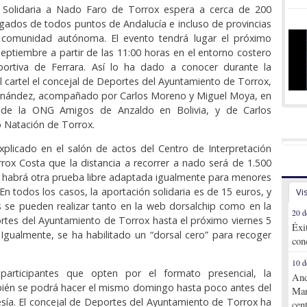
a Solidaria a Nado Faro de Torrox espera a cerca de 200
legados de todos puntos de Andalucía e incluso de provincias
 comunidad autónoma. El evento tendrá lugar el próximo
ptiembre a partir de las 11:00 horas en el entorno costero
ortiva de Ferrara. Así lo ha dado a conocer durante la
l cartel el concejal de Deportes del Ayuntamiento de Torrox,
rnández, acompañado por Carlos Moreno y Miguel Moya, en
n de la ONG Amigos de Anzaldo en Bolivia, y de Carlos
b Natación de Torrox.
plicado en el salón de actos del Centro de Interpretación
rox Costa que la distancia a recorrer a nado será de 1.500
 habrá otra prueba libre adaptada igualmente para menores
En todos los casos, la aportación solidaria es de 15 euros, y
Vi
es se pueden realizar tanto en la web dorsalchip como en la
20 d
tes del Ayuntamiento de Torrox hasta el próximo viernes 5
Éxi
Igualmente, se ha habilitado un “dorsal cero” para recoger
con
10 d
participantes que opten por el formato presencial, la
And
bién se podrá hacer el mismo domingo hasta poco antes del
Mar
avesía. El concejal de Deportes del Ayuntamiento de Torrox ha
cen