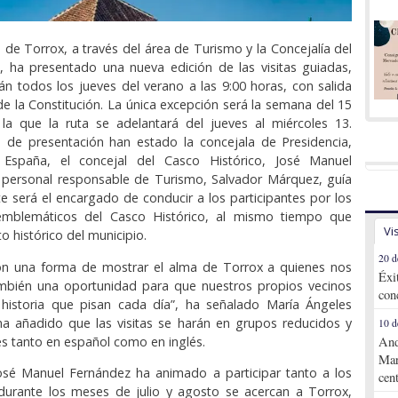
 de Torrox, a través del área de Turismo y la Concejalía del
, ha presentado una nueva edición de las visitas guiadas,
án todos los jueves del verano a las 9:00 horas, con salida
de la Constitución. La única excepción será la semana del 15
la que la ruta se adelantará del jueves al miércoles 13.
o de presentación han estado la concejala de Presidencia,
 España, el concejal del Casco Histórico, José Manuel
l personal responsable de Turismo, Salvador Márquez, guía
ste será el encargado de conducir a los participantes por los
emblemáticos del Casco Histórico, al mismo tiempo que
Vi
to histórico del municipio.
20 d
 son una forma de mostrar el alma de Torrox a quienes nos
Éxi
también una oportunidad para que nuestros propios vecinos
con
 historia que pisan cada día”, ha señalado María Ángeles
ha añadido que las visitas se harán en grupos reducidos y
10 d
es tanto en español como en inglés.
And
Mar
José Manuel Fernández ha animado a participar tanto a los
cen
 durante los meses de julio y agosto se acercan a Torrox,