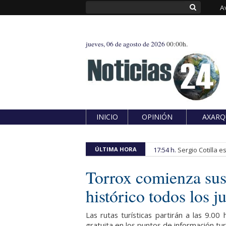
A
jueves, 06 de agosto de 2026
00:00h.
INICIO
OPINIÓN
AXARQ
ÚLTIMA HORA
17:54 h.
Sergio Cotilla 
Torrox comienza sus 
histórico todos los j
Las rutas turísticas partirán a las 9.00
gratuita en los puntos de información tur