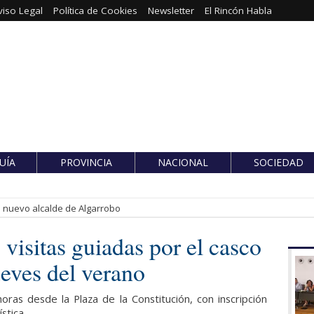
viso Legal
Política de Cookies
Newsletter
El Rincón Habla
UÍA
PROVINCIA
NACIONAL
SOCIEDAD
es nuevo alcalde de Algarrobo
visitas guiadas por el casco
ueves del verano
 horas desde la Plaza de la Constitución, con inscripción
ística