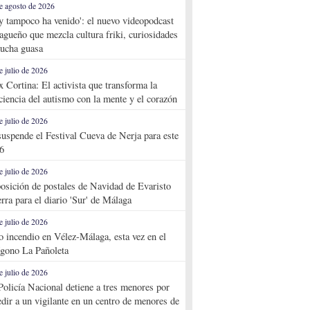
e agosto de 2026
y tampoco ha venido': el nuevo videopodcast
agueño que mezcla cultura friki, curiosidades
ucha guasa
e julio de 2026
x Cortina: El activista que transforma la
ciencia del autismo con la mente y el corazón
e julio de 2026
suspende el Festival Cueva de Nerja para este
6
e julio de 2026
osición de postales de Navidad de Evaristo
rra para el diario 'Sur' de Málaga
e julio de 2026
o incendio en Vélez-Málaga, esta vez en el
ígono La Pañoleta
e julio de 2026
Policía Nacional detiene a tres menores por
edir a un vigilante en un centro de menores de