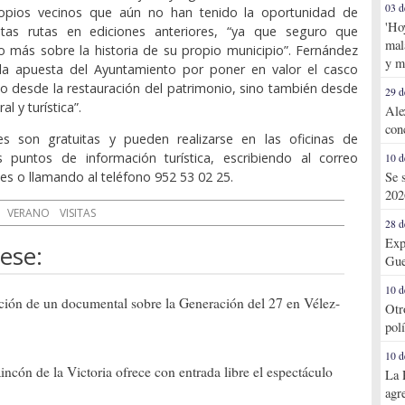
03 d
opios vecinos que aún no han tenido la oportunidad de
'Ho
stas rutas en ediciones anteriores, “ya que seguro que
mal
o más sobre la historia de su propio municipio”. Fernández
y m
la apuesta del Ayuntamiento por poner en valor el casco
olo desde la restauración del patrimonio, sino también desde
29 d
al y turística”.
Ale
con
nes son gratuitas y pueden realizarse en las oficinas de
s puntos de información turística, escribiendo al correo
10 d
es o llamando al teléfono 952 53 02 25.
Se 
202
VERANO
VISITAS
28 d
Exp
ese:
Gue
10 d
ción de un documental sobre la Generación del 27 en Vélez-
Otr
pol
10 d
incón de la Victoria ofrece con entrada libre el espectáculo
La 
agr