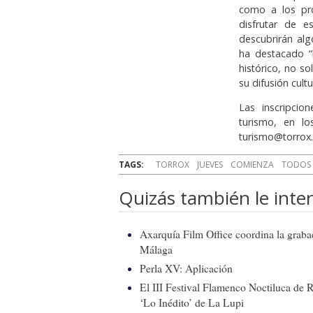
como a los pr
disfrutar de e
descubrirán alg
ha destacado “
histórico, no s
su difusión cultur
Las inscripcio
turismo, en lo
turismo@torrox.
TAGS:
TORROX
JUEVES
COMIENZA
TODOS
Quizás también le inter
Axarquía Film Office coordina la graba
Málaga
Perla XV: Aplicación
El III Festival Flamenco Noctiluca de R
‘Lo Inédito’ de La Lupi