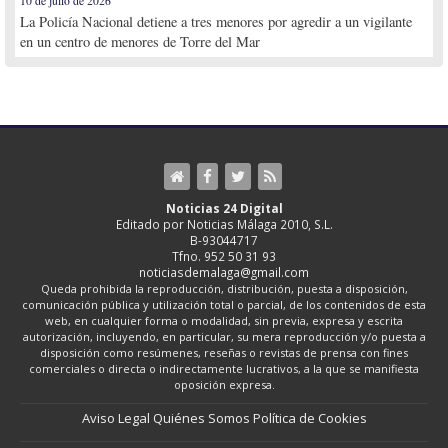
10 de julio de 2026
La Policía Nacional detiene a tres menores por agredir a un vigilante
en un centro de menores de Torre del Mar
Noticias 24 Digital
Editado por Noticias Málaga 2010, S.L.
B-93044717
Tfno. 952 50 31 93
noticiasdemalaga@gmail.com
Queda prohibida la reproducción, distribución, puesta a disposición,
comunicación pública y utilización total o parcial, de los contenidos de esta
web, en cualquier forma o modalidad, sin previa, expresa y escrita
autorización, incluyendo, en particular, su mera reproducción y/o puesta a
disposición como resúmenes, reseñas o revistas de prensa con fines
comerciales o directa o indirectamente lucrativos, a la que se manifiesta
oposición expresa.
Aviso Legal
Quiénes Somos
Política de Cookies