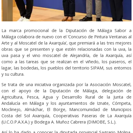
La marca promocional de la Diputación de Málaga Sabor a
Málaga colabora de nuevo con el ‘Concurso de Pintura Ventanas al
Arte y al Moscatel de la Axarquía’, que premiará a las tres mejores
obras que se presenten y que estén relacionadas con la uva, la
uva pasa y el vino moscatel de Alejandría, de la Axarquía, así
como a las tareas que se realizan en el viñedo, los paseros, el
lagar, las bodedas, los pueblos del territorio SIPAM, sus entornos
y su cultura.
Se trata de una iniciativa organizada por la Asociación Moscatel,
con el apoyo de la Diputación de Málaga, delegación de
Agricultura, Pesca, Agua y Desarrollo Rural de la Junta de
Andalucía en Málaga y los ayuntamientos de Iznate, Cómpeta,
Moclinejo, Almáchar, El Borge, Mancomunidad de Municipios
Costa del Sol Axarquía, Cooperativas Paseras de La Axarquía
(U.C.O.P.A.X.A.) y Bodega A. Muñoz Cabrera (DIMOBE, S.L.).
Así lo ha dado a conocer la diputada provincial Sagrario Molina,