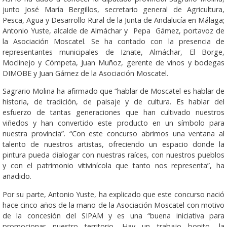
junto José María Bergillos, secretario general de Agricultura,
Pesca, Agua y Desarrollo Rural de la Junta de Andalucía en Málaga;
Antonio Yuste, alcalde de Almáchar y Pepa Gámez, portavoz de
la Asociación Moscatel. Se ha contado con la presencia de
representantes municipales de Iznate, Almáchar, El Borge,
Moclinejo y Cómpeta, Juan Muñoz, gerente de vinos y bodegas
DIMOBE y Juan Gámez de la Asociación Moscatel.
Sagrario Molina ha afirmado que “hablar de Moscatel es hablar de
historia, de tradición, de paisaje y de cultura. Es hablar del
esfuerzo de tantas generaciones que han cultivado nuestros
viñedos y han convertido este producto en un símbolo para
nuestra provincia”. “Con este concurso abrimos una ventana al
talento de nuestros artistas, ofreciendo un espacio donde la
pintura pueda dialogar con nuestras raíces, con nuestros pueblos
y con el patrimonio vitivinícola que tanto nos representa”, ha
añadido.
Por su parte, Antonio Yuste, ha explicado que este concurso nació
hace cinco años de la mano de la Asociación Moscatel con motivo
de la concesión del SIPAM y es una “buena iniciativa para
promocionar nuestro territorio. Hay un trabajo bonito, la