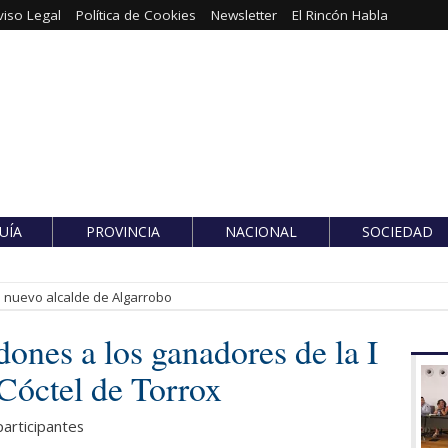
viso Legal
Política de Cookies
Newsletter
El Rincón Habla
UÍA
PROVINCIA
NACIONAL
SOCIEDAD
es nuevo alcalde de Algarrobo
dones a los ganadores de la I
 Cóctel de Torrox
participantes