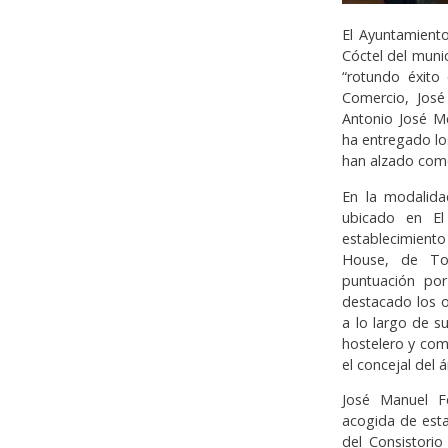
El Ayuntamient
Cóctel del munic
“rotundo éxito 
Comercio, José
Antonio José M
ha entregado lo
han alzado como
En la modalida
ubicado en El
establecimient
House, de To
puntuación po
destacado los 
a lo largo de s
hostelero y come
el concejal del á
José Manuel F
acogida de est
del Consistori