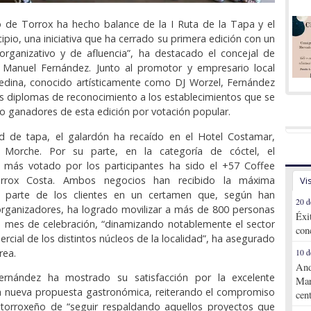
o de Torrox ha hecho balance de la I Ruta de la Tapa y el
ipio, una iniciativa que ha cerrado su primera edición con un
organizativo y de afluencia”, ha destacado el concejal de
 Manuel Fernández. Junto al promotor y empresario local
edina, conocido artísticamente como DJ Worzel, Fernández
s diplomas de reconocimiento a los establecimientos que se
 ganadores de esta edición por votación popular.
d de tapa, el galardón ha recaído en el Hotel Costamar,
 Morche. Por su parte, en la categoría de cóctel, el
o más votado por los participantes ha sido el +57 Coffee
rrox Costa. Ambos negocios han recibido la máxima
Vi
r parte de los clientes en un certamen que, según han
20 d
organizadores, ha logrado movilizar a más de 800 personas
Éxi
u mes de celebración, “dinamizando notablemente el sector
con
rcial de los distintos núcleos de la localidad”, ha asegurado
rea.
10 d
And
ernández ha mostrado su satisfacción por la excelente
Mar
a nueva propuesta gastronómica, reiterando el compromiso
cen
o torroxeño de “seguir respaldando aquellos proyectos que