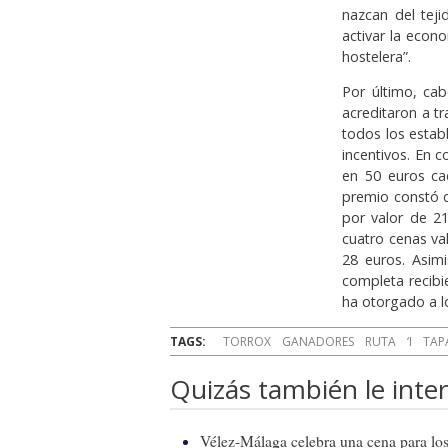
nazcan del teji
activar la econ
hostelera”.
Por último, ca
acreditaron a tr
todos los estab
incentivos. En c
en 50 euros ca
premio constó d
por valor de 2
cuatro cenas va
28 euros. Asim
completa recib
ha otorgado a l
TAGS:
TORROX
GANADORES
RUTA
‘I
TAP
Quizás también le inter
Vélez-Málaga celebra una cena para los 