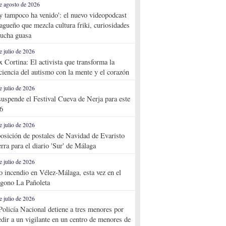
e agosto de 2026
y tampoco ha venido': el nuevo videopodcast
agueño que mezcla cultura friki, curiosidades
ucha guasa
e julio de 2026
x Cortina: El activista que transforma la
ciencia del autismo con la mente y el corazón
e julio de 2026
suspende el Festival Cueva de Nerja para este
6
e julio de 2026
osición de postales de Navidad de Evaristo
rra para el diario 'Sur' de Málaga
e julio de 2026
o incendio en Vélez-Málaga, esta vez en el
ígono La Pañoleta
e julio de 2026
Policía Nacional detiene a tres menores por
edir a un vigilante en un centro de menores de