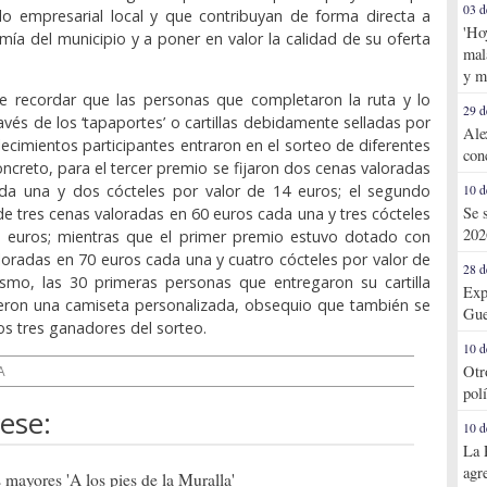
03 d
do empresarial local y que contribuyan de forma directa a
'Ho
omía del municipio y a poner en valor la calidad de su oferta
mal
y m
be recordar que las personas que completaron la ruta y lo
29 d
avés de los ‘tapaportes’ o cartillas debidamente selladas por
Ale
lecimientos participantes entraron en el sorteo de diferentes
con
oncreto, para el tercer premio se fijaron dos cenas valoradas
da una y dos cócteles por valor de 14 euros; el segundo
10 d
Se 
e tres cenas valoradas en 60 euros cada una y tres cócteles
202
1 euros; mientras que el primer premio estuvo dotado con
loradas en 70 euros cada una y cuatro cócteles por valor de
28 d
ismo, las 30 primeras personas que entregaron su cartilla
Exp
ieron una camiseta personalizada, obsequio que también se
Gue
os tres ganadores del sorteo.
10 d
Otr
A
pol
ese:
10 d
La 
agr
mayores 'A los pies de la Muralla'