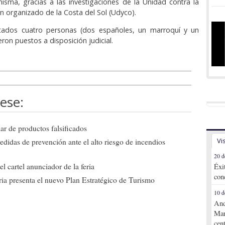
misma, gracias a las investigaciones de la Unidad contra la
en organizado de la Costa del Sol (Udyco).
tados cuatro personas (dos españoles, un marroquí y un
ron puestos a disposición judicial.
ese:
ar de productos falsificados
Vi
edidas de prevención ante el alto riesgo de incendios
20 d
l cartel anunciador de la feria
Éxi
con
ia presenta el nuevo Plan Estratégico de Turismo
10 d
And
Mar
cen