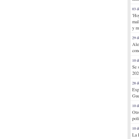
03 d
'Ho
mal
y m
29 d
Ale
con
10 d
Se 
202
28 d
Exp
Gue
10 d
Otr
pol
10 d
La 