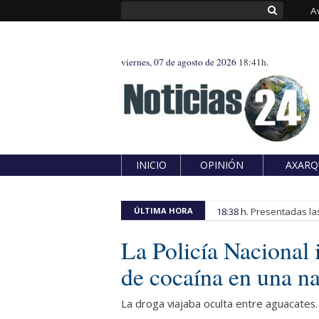
A
viernes, 07 de agosto de 2026
18:41h.
INICIO
OPINIÓN
AXARQ
ÚLTIMA HORA
18:38 h.
Presentadas las
La Policía Nacional 
de cocaína en una n
La droga viajaba oculta entre aguacates