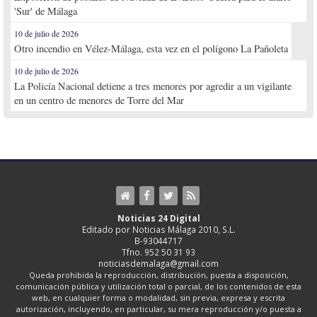
'Sur' de Málaga
10 de julio de 2026
Otro incendio en Vélez-Málaga, esta vez en el polígono La Pañoleta
10 de julio de 2026
La Policía Nacional detiene a tres menores por agredir a un vigilante
en un centro de menores de Torre del Mar
Noticias 24 Digital
Editado por Noticias Málaga 2010, S.L.
B-93044717
Tfno. 952 50 31 93
noticiasdemalaga@gmail.com
Queda prohibida la reproducción, distribución, puesta a disposición,
comunicación pública y utilización total o parcial, de los contenidos de esta
web, en cualquier forma o modalidad, sin previa, expresa y escrita
autorización, incluyendo, en particular, su mera reproducción y/o puesta a