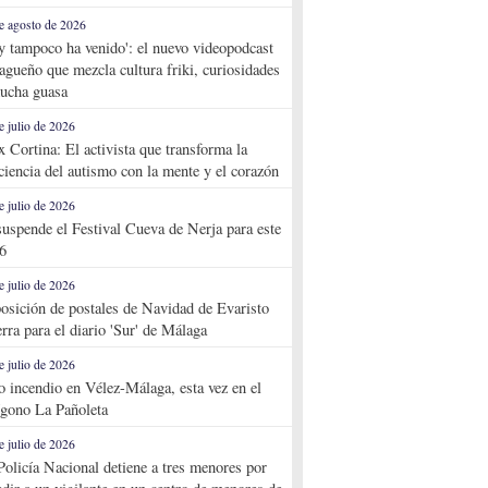
e agosto de 2026
y tampoco ha venido': el nuevo videopodcast
agueño que mezcla cultura friki, curiosidades
ucha guasa
e julio de 2026
x Cortina: El activista que transforma la
ciencia del autismo con la mente y el corazón
e julio de 2026
suspende el Festival Cueva de Nerja para este
6
e julio de 2026
osición de postales de Navidad de Evaristo
rra para el diario 'Sur' de Málaga
e julio de 2026
o incendio en Vélez-Málaga, esta vez en el
ígono La Pañoleta
e julio de 2026
Policía Nacional detiene a tres menores por