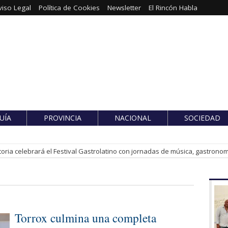
viso Legal
Política de Cookies
Newsletter
El Rincón Habla
UÍA
PROVINCIA
NACIONAL
SOCIEDAD
toria celebrará el Festival Gastrolatino con jornadas de música, gastronomí
Torrox culmina una completa