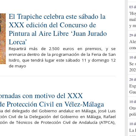
03 d
'Ho
El Trapiche celebra este sábado la
mal
XXX edición del Concurso de
y m
Pintura al Aire Libre ‘Juan Jurado
29 d
Lorca’
Ale
con
Repartirá más de 2.500 euros en premios, y se
enmarca dentro de la programación de la Feria de San
10 d
Isidro, que tendrá lugar este sábado 11 y domingo 12
Se 
de mayo
202
28 d
Exp
Gue
jornadas con motivo del XXX
 de Protección Civil en Vélez-Málaga
10 d
Otr
ia del delegado del Gobierno andaluz en Málaga, José Luis
pol
cción Civil de la Delegación del Gobierno en Málaga, Rafael
ción de Técnicos de Protección Civil de Andalucía (ATPCA),
10 d
La 