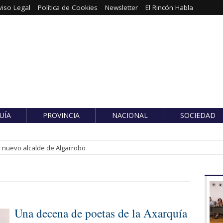
viso Legal
Política de Cookies
Newsletter
El Rincón Habla
UÍA
PROVINCIA
NACIONAL
SOCIEDAD
es nuevo alcalde de Algarrobo
Una decena de poetas de la Axarquía