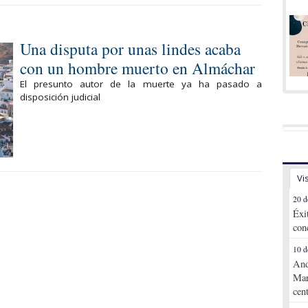
Una disputa por unas lindes acaba
con un hombre muerto en Almáchar
El presunto autor de la muerte ya ha pasado a
disposición judicial
Vi
20 d
Éxi
con
10 d
And
Mar
cen