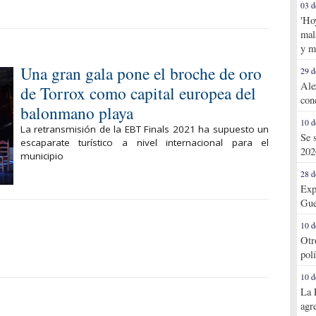
03 d
'Ho
mal
y m
Una gran gala pone el broche de oro
29 d
Ale
de Torrox como capital europea del
con
balonmano playa
10 d
La retransmisión de la EBT Finals 2021 ha supuesto un
Se 
escaparate turístico a nivel internacional para el
202
municipio
28 d
Exp
Gue
10 d
Otr
pol
10 d
La 
agr