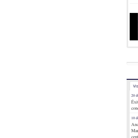
Vi
20 d
Éxi
con
10 d
And
Mar
cen