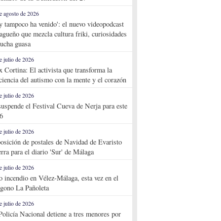
e agosto de 2026
y tampoco ha venido': el nuevo videopodcast
agueño que mezcla cultura friki, curiosidades
ucha guasa
e julio de 2026
x Cortina: El activista que transforma la
ciencia del autismo con la mente y el corazón
e julio de 2026
suspende el Festival Cueva de Nerja para este
6
e julio de 2026
osición de postales de Navidad de Evaristo
rra para el diario 'Sur' de Málaga
e julio de 2026
o incendio en Vélez-Málaga, esta vez en el
ígono La Pañoleta
e julio de 2026
Policía Nacional detiene a tres menores por