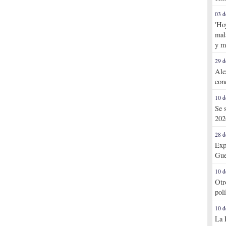
03 d
'Ho
mal
y m
29 d
Ale
con
10 d
Se 
202
28 d
Exp
Gue
10 d
Otr
pol
10 d
La 