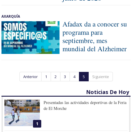
AXARQUÍA
Afadax da a conocer su
programa para
septiembre, mes
mundial del Alzheimer
Anterior
1
2
3
4
5
Siguiente
Noticias De Hoy
Presentadas las actividades deportivas de la Feria
de El Morche
1