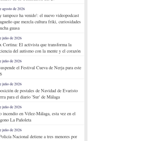
e agosto de 2026
y tampoco ha venido': el nuevo videopodcast
agueño que mezcla cultura friki, curiosidades
ucha guasa
e julio de 2026
x Cortina: El activista que transforma la
ciencia del autismo con la mente y el corazón
e julio de 2026
suspende el Festival Cueva de Nerja para este
6
e julio de 2026
osición de postales de Navidad de Evaristo
rra para el diario 'Sur' de Málaga
e julio de 2026
o incendio en Vélez-Málaga, esta vez en el
ígono La Pañoleta
e julio de 2026
Policía Nacional detiene a tres menores por