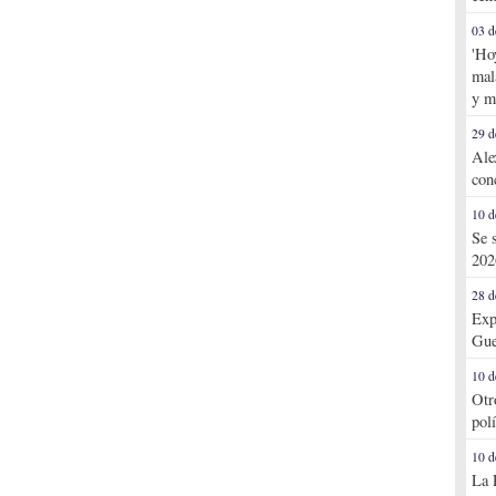
03 d
'Ho
mal
y m
29 d
Ale
con
10 d
Se 
202
28 d
Exp
Gue
10 d
Otr
pol
10 d
La 