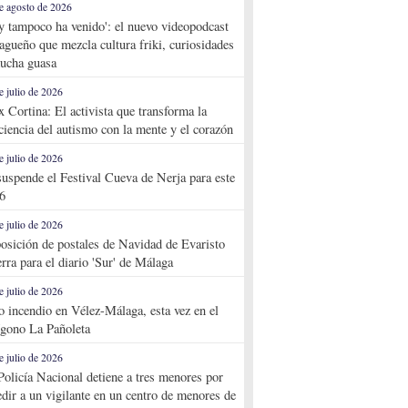
e agosto de 2026
y tampoco ha venido': el nuevo videopodcast
agueño que mezcla cultura friki, curiosidades
ucha guasa
e julio de 2026
x Cortina: El activista que transforma la
ciencia del autismo con la mente y el corazón
e julio de 2026
suspende el Festival Cueva de Nerja para este
6
e julio de 2026
osición de postales de Navidad de Evaristo
rra para el diario 'Sur' de Málaga
e julio de 2026
o incendio en Vélez-Málaga, esta vez en el
ígono La Pañoleta
e julio de 2026
Policía Nacional detiene a tres menores por
edir a un vigilante en un centro de menores de