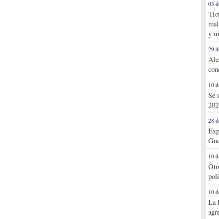
03 d
'Ho
mal
y m
29 d
Ale
con
10 d
Se 
202
28 d
Exp
Gue
10 d
Otr
pol
10 d
La 
agr