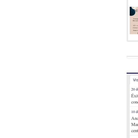
Vi
20 d
Éxi
con
10 d
And
Mar
cen