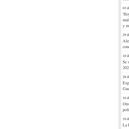
03 d
'Ho
mal
y m
29 d
Ale
con
10 d
Se 
202
28 d
Exp
Gue
10 d
Otr
pol
10 d
La 