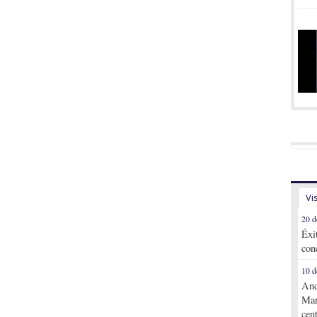
Vi
20 d
Éxi
con
10 d
And
Mar
cen