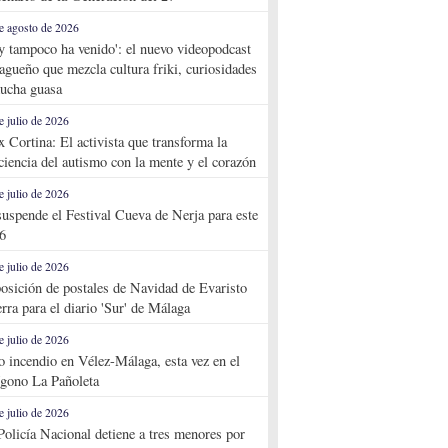
e agosto de 2026
y tampoco ha venido': el nuevo videopodcast
agueño que mezcla cultura friki, curiosidades
ucha guasa
e julio de 2026
x Cortina: El activista que transforma la
ciencia del autismo con la mente y el corazón
e julio de 2026
suspende el Festival Cueva de Nerja para este
6
e julio de 2026
osición de postales de Navidad de Evaristo
rra para el diario 'Sur' de Málaga
e julio de 2026
o incendio en Vélez-Málaga, esta vez en el
ígono La Pañoleta
e julio de 2026
Policía Nacional detiene a tres menores por