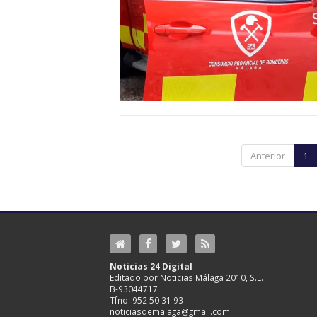
Anterior
1
Noticias 24 Digital
Editado por Noticias Málaga 2010, S.L.
B-93044717
Tfno. 952 50 31 93
noticiasdemalaga@gmail.com