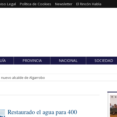
viso Legal
Política de Cookies
Newsletter
El Rincón Habla
UÍA
PROVINCIA
NACIONAL
SOCIEDAD
es nuevo alcalde de Algarrobo
Restaurado el agua para 400