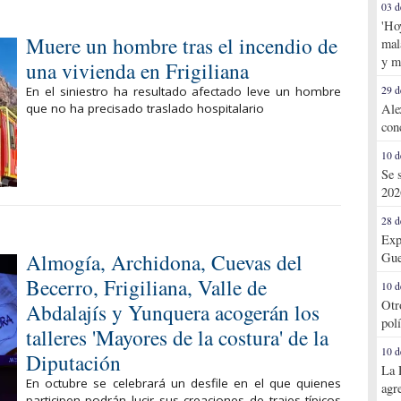
03 d
'Ho
Muere un hombre tras el incendio de
mal
y m
una vivienda en Frigiliana
29 d
En el siniestro ha resultado afectado leve un hombre
Ale
que no ha precisado traslado hospitalario
con
10 d
Se 
202
28 d
Exp
Almogía, Archidona, Cuevas del
Gue
Becerro, Frigiliana, Valle de
10 d
Otr
Abdalajís y Yunquera acogerán los
pol
talleres 'Mayores de la costura' de la
10 d
Diputación
La 
En octubre se celebrará un desfile en el que quienes
agr
participen podrán lucir sus creaciones de trajes típicos