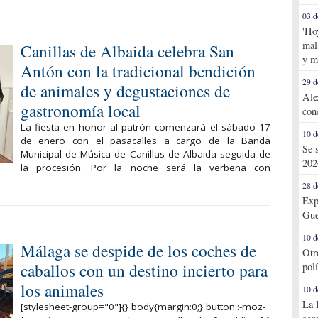
03 d
'Ho
mal
Canillas de Albaida celebra San
y m
Antón con la tradicional bendición
29 d
de animales y degustaciones de
Ale
gastronomía local
con
La fiesta en honor al patrón comenzará el sábado 17
10 d
de enero con el pasacalles a cargo de la Banda
Se 
Municipal de Música de Canillas de Albaida seguida de
202
la procesión. Por la noche será la verbena con
28 d
Exp
Gue
10 d
Málaga se despide de los coches de
Otr
caballos con un destino incierto para
pol
los animales
10 d
La 
[stylesheet-group="0"]{} body{margin:0;} button::-moz-