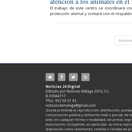
atención a los animales en e
El trabajo de este centro se coordinará c
protección animal y contará con el respaldo
Anterio
Noticias 24 Digital
Editado por Noticias Málaga 2010, S.L.
B-93044717
Tfno. 952 50 31 93
noticiasdemalaga@gmail.com
Queda prohibida la reproducción, distribución, puesta 
comunicación pública y utilización total o parcial, de 
web, en cualquier forma o modalidad, sin previa, expre
autorización, incluyendo, en particular, su mera repr
disposición como resúmenes, reseñas o revistas de pr