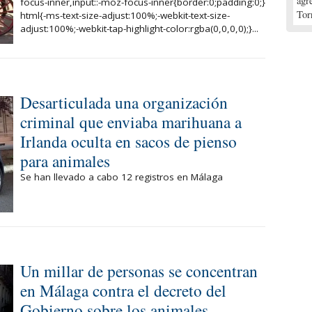
agr
focus-inner,input::-moz-focus-inner{border:0;padding:0;}
Tor
html{-ms-text-size-adjust:100%;-webkit-text-size-
adjust:100%;-webkit-tap-highlight-color:rgba(0,0,0,0);}...
Desarticulada una organización
criminal que enviaba marihuana a
Irlanda oculta en sacos de pienso
para animales
Se han llevado a cabo 12 registros en Málaga
Un millar de personas se concentran
en Málaga contra el decreto del
Gobierno sobre los animales