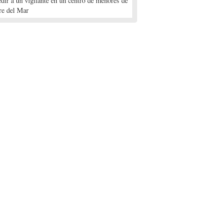
edir a un vigilante en un centro de menores de
re del Mar