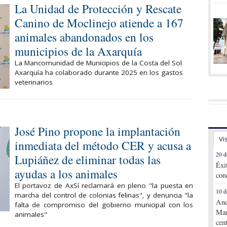
La Unidad de Protección y Rescate
Canino de Moclinejo atiende a 167
animales abandonados en los
municipios de la Axarquía
La Mancomunidad de Municipios de la Costa del Sol
Axarquía ha colaborado durante 2025 en los gastos
veterinarios
José Pino propone la implantación
Vi
inmediata del método CER y acusa a
20 d
Lupiáñez de eliminar todas las
Éxi
ayudas a los animales
con
El portavoz de AxSí reclamará en pleno "la puesta en
10 d
marcha del control de colonias felinas", y denuncia "la
And
falta de compromiso del gobierno municipal con los
Mar
animales"
cen