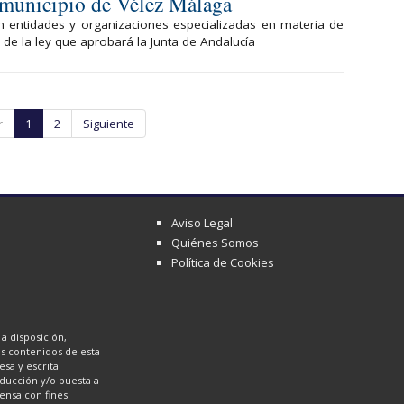
l municipio de Vélez Málaga
on entidades y organizaciones especializadas en materia de
 de la ley que aprobará la Junta de Andalucía
r
1
2
Siguiente
Aviso Legal
Quiénes Somos
Política de Cookies
a disposición,
los contenidos de esta
sa y escrita
oducción y/o puesta a
ensa con fines