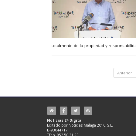
totalmente de la propiedad y responsabilid
Anterior
Noticias 24 Digital
Editado por Noticias Málaga 2010, S.L.
B-93044717
Tfno. 952 50 31 93