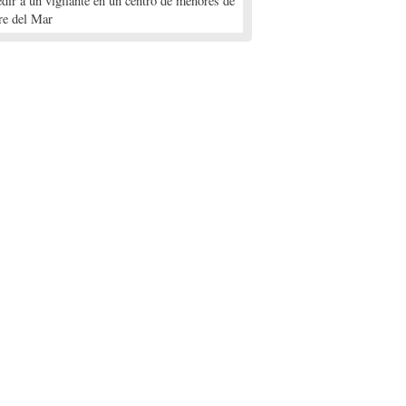
edir a un vigilante en un centro de menores de
re del Mar