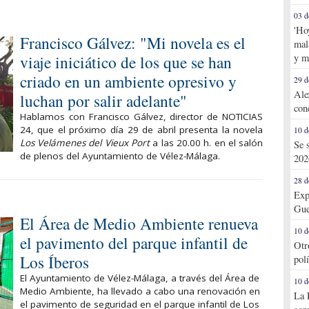
03 d
'Ho
Francisco Gálvez: "Mi novela es el
mal
viaje iniciático de los que se han
y m
criado en un ambiente opresivo y
29 d
Ale
luchan por salir adelante"
con
Hablamos con Francisco Gálvez, director de NOTICIAS
24, que el próximo día 29 de abril presenta la novela
10 d
Los Velámenes del Vieux Port
a las 20.00 h. en el salón
Se 
de plenos del Ayuntamiento de Vélez-Málaga.
202
28 d
Exp
Gue
El Área de Medio Ambiente renueva
10 d
el pavimento del parque infantil de
Otr
Los Íberos
pol
El Ayuntamiento de Vélez-Málaga, a través del Área de
10 d
Medio Ambiente, ha llevado a cabo una renovación en
La 
el pavimento de seguridad en el parque infantil de Los