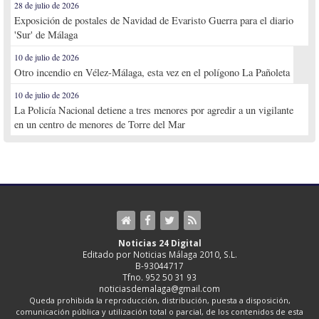
28 de julio de 2026
Exposición de postales de Navidad de Evaristo Guerra para el diario
'Sur' de Málaga
10 de julio de 2026
Otro incendio en Vélez-Málaga, esta vez en el polígono La Pañoleta
10 de julio de 2026
La Policía Nacional detiene a tres menores por agredir a un vigilante
en un centro de menores de Torre del Mar
Noticias 24 Digital
Editado por Noticias Málaga 2010, S.L.
B-93044717
Tfno. 952 50 31 93
noticiasdemalaga@gmail.com
Queda prohibida la reproducción, distribución, puesta a disposición,
comunicación pública y utilización total o parcial, de los contenidos de esta