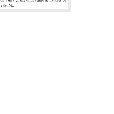
edir a un vigilante en un centro de menores de
re del Mar