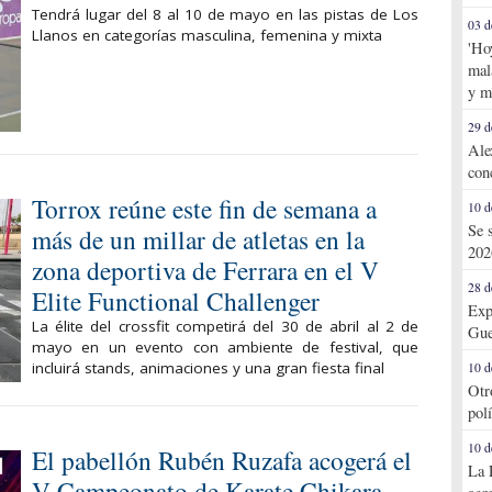
Tendrá lugar del 8 al 10 de mayo en las pistas de Los
03 d
Llanos en categorías masculina, femenina y mixta
'Ho
mal
y m
29 d
Ale
con
Torrox reúne este fin de semana a
10 d
Se 
más de un millar de atletas en la
202
zona deportiva de Ferrara en el V
28 d
Elite Functional Challenger
Exp
La élite del crossfit competirá del 30 de abril al 2 de
Gue
mayo en un evento con ambiente de festival, que
incluirá stands, animaciones y una gran fiesta final
10 d
Otr
pol
10 d
El pabellón Rubén Ruzafa acogerá el
La 
V Campeonato de Karate Chikara-