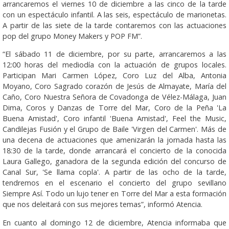
arrancaremos el viernes 10 de diciembre a las cinco de la tarde
con un espectáculo infantil. A las seis, espectáculo de marionetas.
A partir de las siete de la tarde contaremos con las actuaciones
pop del grupo Money Makers y POP FM”.
“El sábado 11 de diciembre, por su parte, arrancaremos a las
12:00 horas del mediodía con la actuación de grupos locales.
Participan Mari Carmen López, Coro Luz del Alba, Antonia
Moyano, Coro Sagrado corazón de Jesús de Almayate, María del
Caño, Coro Nuestra Señora de Covadonga de Vélez-Málaga, Juan
Dima, Coros y Danzas de Torre del Mar, Coro de la Peña 'La
Buena Amistad', Coro infantil 'Buena Amistad', Feel the Music,
Candilejas Fusión y el Grupo de Baile 'Virgen del Carmen'. Más de
una decena de actuaciones que amenizarán la jornada hasta las
18:30 de la tarde, donde arrancará el concierto de la conocida
Laura Gallego, ganadora de la segunda edición del concurso de
Canal Sur, 'Se llama copla'. A partir de las ocho de la tarde,
tendremos en el escenario el concierto del grupo sevillano
Siempre Así. Todo un lujo tener en Torre del Mar a esta formación
que nos deleitará con sus mejores temas”, informó Atencia.
En cuanto al domingo 12 de diciembre, Atencia informaba que