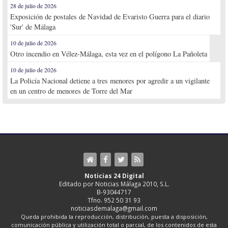
28 de julio de 2026
Exposición de postales de Navidad de Evaristo Guerra para el diario
'Sur' de Málaga
10 de julio de 2026
Otro incendio en Vélez-Málaga, esta vez en el polígono La Pañoleta
10 de julio de 2026
La Policía Nacional detiene a tres menores por agredir a un vigilante
en un centro de menores de Torre del Mar
Noticias 24 Digital
Editado por Noticias Málaga 2010, S.L.
B-93044717
Tfno. 952 50 31 93
noticiasdemalaga@gmail.com
Queda prohibida la reproducción, distribución, puesta a disposición,
comunicación pública y utilización total o parcial, de los contenidos de esta