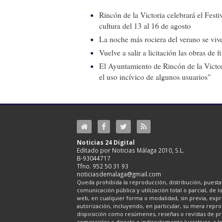
Rincón de la Victoria celebrará el Fest
cultura del 13 al 16 de agosto
La noche más rociera del verano se vive
Vuelve a salir a licitación las obras de
El Ayuntamiento de Rincón de la Victor
el uso incívico de algunos usuarios"
Noticias 24 Digital
Editado por Noticias Málaga 2010, S.L.
B-93044717
Tfno. 952 50 31 93
noticiasdemalaga@gmail.com
Queda prohibida la reproducción, distribución, puesta 
comunicación pública y utilización total o parcial, de 
web, en cualquier forma o modalidad, sin previa, expre
autorización, incluyendo, en particular, su mera repr
disposición como resúmenes, reseñas o revistas de pr
comerciales o directa o indirectamente lucrativos, a l