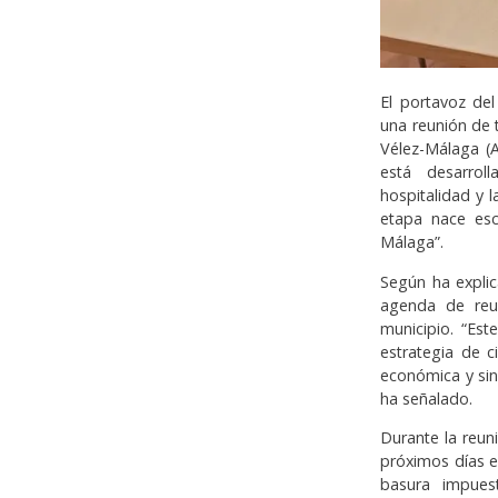
El portavoz del
una reunión de 
Vélez-Málaga (A
está desarrol
hospitalidad y 
etapa nace es
Málaga”.
Según ha explic
agenda de reun
municipio. “Es
estrategia de c
económica y sin
ha señalado.
Durante la reun
próximos días e
basura impuest