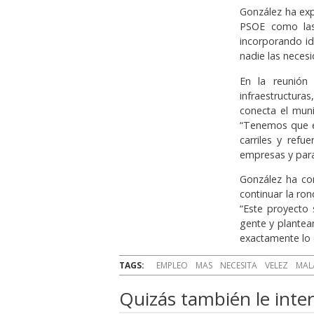
González ha exp
PSOE como las 
incorporando id
nadie las necesi
En la reunión
infraestructura
conecta el muni
“Tenemos que e
carriles y refu
empresas y para
González ha co
continuar la ro
“Este proyecto 
gente y plantean
exactamente lo 
TAGS:
EMPLEO
MAS
NECESITA
VELEZ
MAL
Quizás también le inter