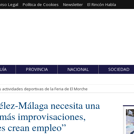
viso Legal
Política de Cookies
Newsletter
El Rincón Habla
UÍA
PROVINCIA
NACIONAL
SOCIEDAD
 actividades deportivas de la Feria de El Morche
élez-Málaga necesita una
o más improvisaciones,
es crean empleo”