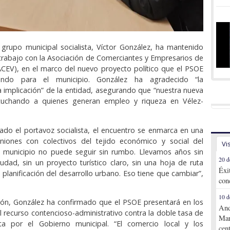
 grupo municipal socialista, Víctor González, ha mantenido
trabajo con la Asociación de Comerciantes y Empresarios de
CEV), en el marco del nuevo proyecto político que el PSOE
lando para el municipio. González ha agradecido “la
la implicación” de la entidad, asegurando que “nuestra nueva
cuchando a quienes generan empleo y riqueza en Vélez-
ado el portavoz socialista, el encuentro se enmarca en una
iones con colectivos del tejido económico y social del
Vi
te municipio no puede seguir sin rumbo. Llevamos años sin
20 d
iudad, sin un proyecto turístico claro, sin una hoja de ruta
Éxi
 planificación del desarrollo urbano. Eso tiene que cambiar”,
con
10 d
ión, González ha confirmado que el PSOE presentará en los
And
l recurso contencioso-administrativo contra la doble tasa de
Mar
a por el Gobierno municipal. “El comercio local y los
cen