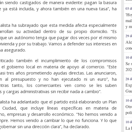
n siendo castigados de manera evidente: pagan la basura
e ya está incluida, y ahora también en una nueva tasa”, ha
03 d
'Ho
mal
ialista ha subrayado que esta medida afecta especialmente
y m
rrollan su actividad dentro de su propio domicilio. “Es
29 d
 que un autónomo tenga que pagar dos veces por el mismo
Ale
 vivienda y por su trabajo. Vamos a defender sus intereses en
con
 ha asegurado.
10 d
riticado también el incumplimiento de los compromisos
Se 
 el gobierno local en materia de apoyo al comercio. “Este
202
casi tres años prometiendo ayudas directas. Las anunciaron,
ron al presupuesto y no han ejecutado ni un euro”, ha
28 d
Exp
entras tanto, los comerciantes ven como se les suben
Gue
 y cargas administrativas sin recibir nada a cambio”.
10 d
ialista ha adelantado que el partido está elaborando un Plan
Otr
 Ciudad, que incluye líneas específicas en materia de
pol
smo, empresas y desarrollo económico. “No hemos venido a
mpre. Hemos venido a cambiar lo que no funciona. Y lo que
10 d
obernar sin una dirección clara”, ha declarado.
La 