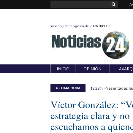
A
sábado, 08 de agosto de 2026
00:00h.
INICIO
OPINIÓN
AXARQ
ÚLTIMA HORA
18:38 h.
Presentadas las
Víctor González: “V
estrategia clara y n
escuchamos a quien