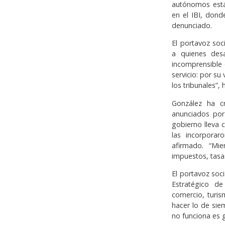
autónomos está
en el IBI, dond
denunciado.
El portavoz soc
a quienes desa
incomprensible
servicio: por su
los tribunales”,
González ha c
anunciados por
gobierno lleva 
las incorpora
afirmado. “Mi
impuestos, tasas
El portavoz soc
Estratégico de
comercio, turi
hacer lo de sie
no funciona es g