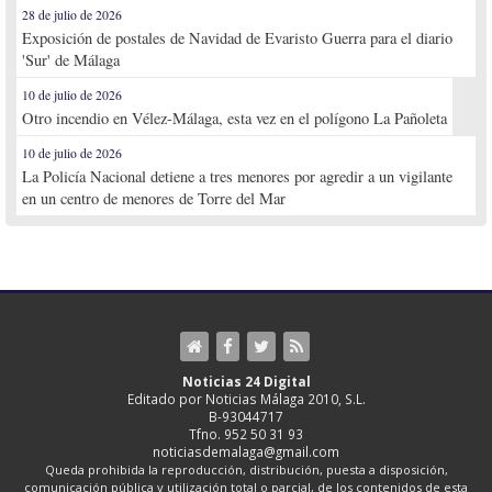
28 de julio de 2026
Exposición de postales de Navidad de Evaristo Guerra para el diario
'Sur' de Málaga
10 de julio de 2026
Otro incendio en Vélez-Málaga, esta vez en el polígono La Pañoleta
10 de julio de 2026
La Policía Nacional detiene a tres menores por agredir a un vigilante
en un centro de menores de Torre del Mar
Noticias 24 Digital
Editado por Noticias Málaga 2010, S.L.
B-93044717
Tfno. 952 50 31 93
noticiasdemalaga@gmail.com
Queda prohibida la reproducción, distribución, puesta a disposición,
comunicación pública y utilización total o parcial, de los contenidos de esta