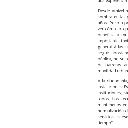
una experiencia
Desde Amivel h
sombra en las 
años. Poco a po
ver cómo lo que
beneficia a mu
importante tan
general. A las 
seguir apostan
pública, no sol
de barreras ar
movilidad urban
A la ciudadanía
instalaciones. E
instituciones,
todos. Los rec
mantenerlos en
normalización de
servicios es es
tiempo”.