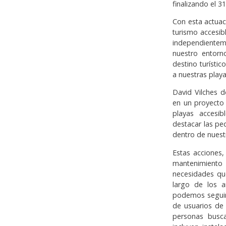
finalizando el 3
Con esta actuac
turismo accesib
independientem
nuestro entorn
destino turísti
a nuestras playa
David Vilches 
en un proyecto
playas accesi
destacar las p
dentro de nuestr
Estas acciones,
mantenimiento
necesidades qu
largo de los 
podemos seguir
de usuarios de
personas busca