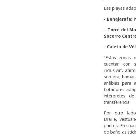
Las playas adap
- Benajarafe: 
- Torre del Ma
Socorro Centra
- Caleta de Vél
“Estas zonas 
cuentan con se
inclusiva”, afi
sombra, hamacas
anfibias para 
flotadores adap
intérpretes d
transferencia.
Por otro lado
Braille, vestua
puntos. En cuan
de baño asistid