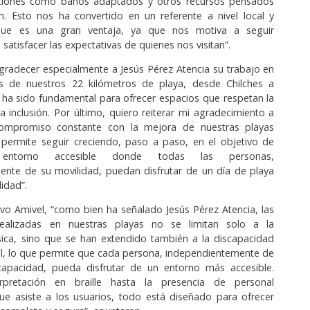
laciones como baños adaptados y otros recursos pensados
ón. Esto nos ha convertido en un referente a nivel local y
o que es una gran ventaja, ya que nos motiva a seguir
atisfacer las expectativas de quienes nos visitan”.
agradecer especialmente a Jesús Pérez Atencia su trabajo en
nes de nuestros 22 kilómetros de playa, desde Chilches a
 ha sido fundamental para ofrecer espacios que respetan la
la inclusión. Por último, quiero reiterar mi agradecimiento a
compromiso constante con la mejora de nuestras playas
permite seguir creciendo, paso a paso, en el objetivo de
entorno accesible donde todas las personas,
ente de su movilidad, puedan disfrutar de un día de playa
idad”.
ivo Amivel, “como bien ha señalado Jesús Pérez Atencia, las
realizadas en nuestras playas no se limitan solo a la
sica, sino que se han extendido también a la discapacidad
ual, lo que permite que cada persona, independientemente de
capacidad, pueda disfrutar de un entorno más accesible.
rpretación en braille hasta la presencia de personal
ue asiste a los usuarios, todo está diseñado para ofrecer