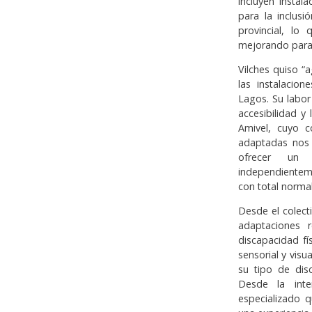
incluyen insta
para la inclusi
provincial, l
mejorando para s
Vilches quiso “
las instalacio
Lagos. Su labor
accesibilidad y 
Amivel, cuyo 
adaptadas nos 
ofrecer un 
independientem
con total normal
Desde el colect
adaptaciones 
discapacidad fí
sensorial y vis
su tipo de dis
Desde la inte
especializado q