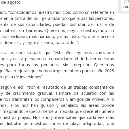
agr
1 de agosto.
Tor
ión, “consolidamos nuestro municipio como un referente en
le en la Costa del Sol, garantizando que todas las personas,
ente de sus capacidades, puedan disfrutar del mar y de
o natural sin barreras. Queremos seguir construyendo un
co más inclusivo, más humano, y más justo. Porque el acceso
s debe ser, y seguirá siendo, para todos”.
destacaba por su parte que “este año seguimos avanzando
 que ya está plenamente consolidado: el de hacer nuestras
bles para todas las personas, sin excepción. Queremos
equeñas mejoras que hemos implementado para el año 2025
o plan de inversiones”.
 según el edil, “son el resultado de un trabajo constante de
 y de crecimiento gradual, siempre de acuerdo con las
e nos transmiten los compañeros y amigos de Amivel. A lo
años, ellos nos han guiado y señalado las áreas donde
 mejorando, especialmente a medida que crece el número
 nuestras playas. Nos enorgullece saber que cada vez más
n disfrutar de nuestras zonas de playa adaptadas, que