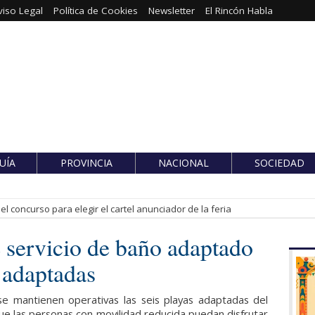
viso Legal
Política de Cookies
Newsletter
El Rincón Habla
UÍA
PROVINCIA
NACIONAL
SOCIEDAD
l concurso para elegir el cartel anunciador de la feria
 servicio de baño adaptado
s adaptadas
se mantienen operativas las seis playas adaptadas del
e las personas con movilidad reducida puedan disfrutar