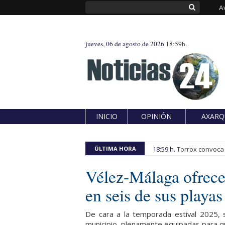
A
jueves, 06 de agosto de 2026
18:59h.
INICIO
OPINIÓN
AXARQ
ÚLTIMA HORA
18:59 h.
Torrox convoca e
Vélez-Málaga ofrece
en seis de sus playa
De cara a la temporada estival 2025, 
municipio, plenamente equipadas para qu