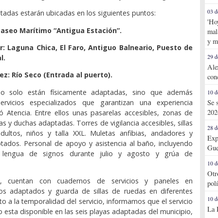
03 d
tadas estarán ubicadas en los siguientes puntos:
'Ho
Paseo Marítimo “Antigua Estación”.
mal
y m
r: Laguna Chica, El Faro, Antiguo Balneario, Puesto de
l.
29 d
Ale
ez: Río Seco (Entrada al puerto).
con
no solo están físicamente adaptadas, sino que además
10 d
rvicios especializados que garantizan una experiencia
Se 
202
rmó Atencia. Entre ellos unas pasarelas accesibles, zonas de
 y duchas adaptadas. Torres de vigilancia accesibles, sillas
28 d
adultos, niños y talla XXL. Muletas anfibias, andadores y
Exp
tados. Personal de apoyo y asistencia al baño, incluyendo
Gue
e lengua de signos durante julio y agosto y grúa de
10 d
Otr
, cuentan con cuadernos de servicios y paneles en
pol
rios adaptados y guarda de sillas de ruedas en diferentes
10 d
to a la temporalidad del servicio, informamos que el servicio
La 
o esta disponible en las seis playas adaptadas del municipio,