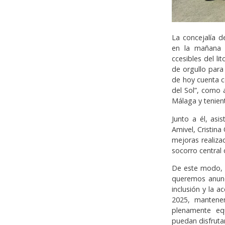
La concejalía 
en la mañana 
ccesibles del l
de orgullo para
de hoy cuenta c
del Sol”, como 
Málaga y tenient
Junto a él, asi
Amivel, Cristina
mejoras realiz
socorro central
De este modo, P
queremos anunc
inclusión y la a
2025, mantenem
plenamente eq
puedan disfruta