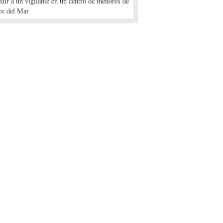
edir a un vigilante en un centro de menores de
re del Mar