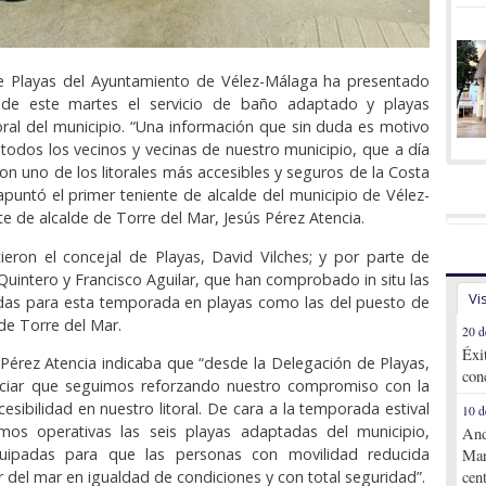
de Playas del Ayuntamiento de Vélez-Málaga ha presentado
de este martes el servicio de baño adaptado y playas
itoral del municipio. “Una información que sin duda es motivo
 todos los vecinos y vecinas de nuestro municipio, que a día
on uno de los litorales más accesibles y seguros de la Costa
apuntó el primer teniente de alcalde del municipio de Vélez-
e de alcalde de Torre del Mar, Jesús Pérez Atencia.
stieron el concejal de Playas, David Vilches; y por parte de
 Quintero y Francisco Aguilar, que han comprobado in situ las
Vi
adas para esta temporada en playas como las del puesto de
 de Torre del Mar.
20 d
Éxi
érez Atencia indicaba que “desde la Delegación de Playas,
con
iar que seguimos reforzando nuestro compromiso con la
ccesibilidad en nuestro litoral. De cara a la temporada estival
10 d
os operativas las seis playas adaptadas del municipio,
And
uipadas para que las personas con movilidad reducida
Mar
r del mar en igualdad de condiciones y con total seguridad”.
cen