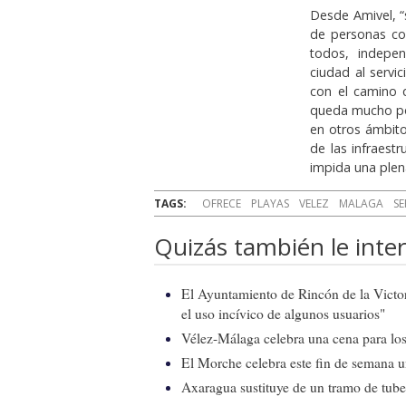
Desde Amivel, “
de personas con
todos, indepe
ciudad al servi
con el camino 
queda mucho por
en otros ámbito
de las infraest
impida una plena
TAGS:
OFRECE
PLAYAS
VELEZ
MALAGA
SE
Quizás también le inter
El Ayuntamiento de Rincón de la Victor
el uso incívico de algunos usuarios"
Vélez-Málaga celebra una cena para los 
El Morche celebra este fin de semana 
Axaragua sustituye de un tramo de tube