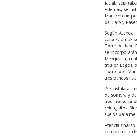
facial, seis ta
Además, se inst
Mar, con un pr
del Faro y Paseo
Según Atencia, 
colocación de se
Torre del Mar, 
se incorporará
Mezquitilla; c
tres en Lagos; 
Torre del Mar
tres bancos nue
“Se instalará t
de sombra y des
tres aseos púb
chiringuitos Si
suelos para mej
Atencia finaliz
compromiso del