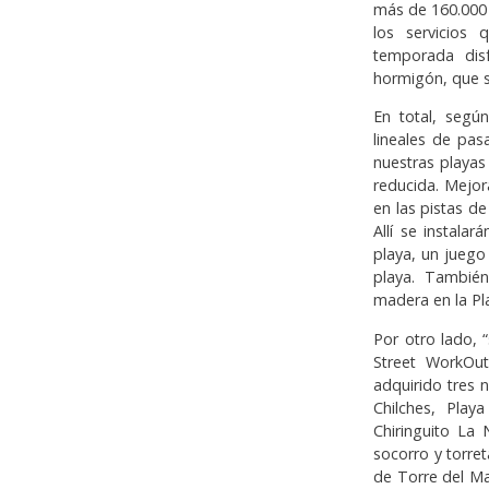
más de 160.000 
los servicios
temporada dis
hormigón, que s
En total, segú
lineales de pas
nuestras playa
reducida. Mejor
en las pistas d
Allí se instala
playa, un juego
playa. Tambié
madera en la Pla
Por otro lado, 
Street WorkOu
adquirido tres 
Chilches, Play
Chiringuito La
socorro y torre
de Torre del Ma