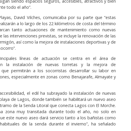
gan siendo espacios seguros, accesibles, atractivos y bien
te todo el año”.
Playas, David Vilches, comunicaba por su parte que “estas
ealizarán a lo largo de los 22 kilómetros de costa del término
barcan tanto actuaciones de mantenimiento como nuevas
e las intervenciones previstas, se incluye la renovación de las
rmigón, así como la mejora de instalaciones deportivas y de
socorro”.
incipales líneas de actuación se centra en el área de
on la instalación de nuevas torretas y la mejora de
s que permitirán a los socorristas desarrollar su labor en
iones, especialmente en zonas como Benajarafe, Almayate y
accesibilidad, el edil ha subrayado la instalación de nuevas
 playa de Lagos, donde también se habilitará un nuevo aseo
l tramo de la Senda Litoral que conecta Lagos con El Morche.
na zona muy transitada durante todo el año, no solo en
que este nuevo aseo dará servicio tanto a los bañistas como
 habituales de la senda durante el invierno”, ha señalado