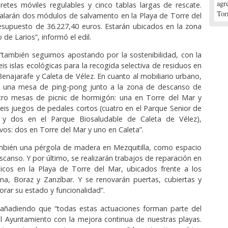
agr
buretes móviles regulables y cinco tablas largas de rescate.
Tor
alarán dos módulos de salvamento en la Playa de Torre del
esupuesto de 36.227,40 euros. Estarán ubicados en la zona
 de Larios”, informó el edil.
“también seguimos apostando por la sostenibilidad, con la
is islas ecológicas para la recogida selectiva de residuos en
Benajarafe y Caleta de Vélez. En cuanto al mobiliario urbano,
n una mesa de ping-pong junto a la zona de descanso de
uatro mesas de picnic de hormigón: una en Torre del Mar y
seis juegos de pedales cortos (cuatro en el Parque Senior de
 y dos en el Parque Biosaludable de Caleta de Vélez),
vos: dos en Torre del Mar y uno en Caleta”.
ambién una pérgola de madera en Mezquitilla, como espacio
canso. Y por último, se realizarán trabajos de reparación en
licos en la Playa de Torre del Mar, ubicados frente a los
rena, Boraz y Zanzíbar. Y se renovarán puertas, cubiertas y
orar su estado y funcionalidad”.
ó añadiendo que “todas estas actuaciones forman parte del
 Ayuntamiento con la mejora continua de nuestras playas.