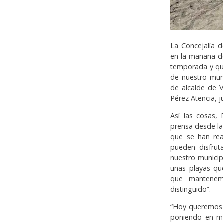
La Concejalía 
en la mañana de
temporada y que
de nuestro muni
de alcalde de V
Pérez Atencia, j
Así las cosas,
prensa desde la
que se han rea
pueden disfruta
nuestro municip
unas playas que
que mantenem
distinguido”.
“Hoy queremos 
poniendo en ma