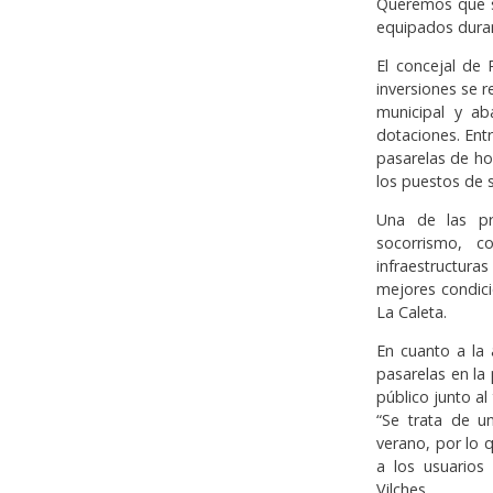
Queremos que si
equipados duran
El concejal de 
inversiones se r
municipal y a
dotaciones. Entr
pasarelas de ho
los puestos de 
Una de las pr
socorrismo, c
infraestructura
mejores condic
La Caleta.
En cuanto a la 
pasarelas en la
público junto a
“Se trata de u
verano, por lo 
a los usuarios
Vilches.