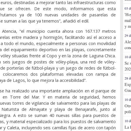
euros, destinadas a mejorar tanto las infraestructuras como
 que se ofrecen. De este modo, informamos que esta
03 d
'Ho
frutamos ya de 100 nuevas unidades de pasarelas de
mal
e suman a las que ya tenemos”, añadió el edil.
y m
n Atencia, “el municipio cuenta ahora con 167.137 metros
29 d
arelas entre madera y hormigón, facilitando así el acceso a
Ale
s a todo el mundo, especialmente a personas con movilidad
con
a del equipamiento deportivo en las playas, concretamente
e vóley situadas frente al Copo y en la zona de Laguna Chica.
10 d
rán seis juegos de postes de vóley-playa, una red de vóley-
Se 
 de porterías de fútbol-playa y un juego de redes de fútbol-
202
n colocaremos dos plataformas elevadas con rampa de
28 d
ya de Lagos, lo que mejora la accesibilidad”.
Exp
Gue
“se ha realizado una importante ampliación en el parque de
t en Torre del Mar. Y en materia de seguridad, hemos
10 d
nuevas torres de vigilancia de salvamento para las playas de
Otr
a Naturista de Almayate y playa de Benajarafe, junto al
pol
 Negra. A esto se suman 40 nuevas sillas para puestos de
tas, y material especializado para los puestos de salvamento
10 d
La 
r y Caleta, incluyendo seis camillas fijas de acero con tapón