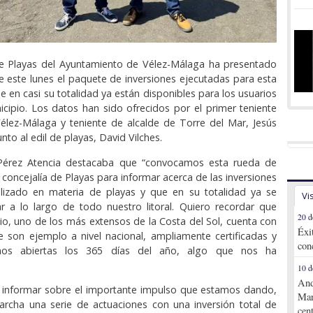
de Playas del Ayuntamiento de Vélez-Málaga ha presentado
 este lunes el paquete de inversiones ejecutadas para esta
 en casi su totalidad ya están disponibles para los usuarios
cipio. Los datos han sido ofrecidos por el primer teniente
élez-Málaga y teniente de alcalde de Torre del Mar, Jesús
unto al edil de playas, David Vilches.
 Pérez Atencia destacaba que “convocamos esta rueda de
 concejalía de Playas para informar acerca de las inversiones
lizado en materia de playas y que en su totalidad ya se
Vi
r a lo largo de todo nuestro litoral. Quiero recordar que
20 d
io, uno de los más extensos de la Costa del Sol, cuenta con
Éxi
 son ejemplo a nivel nacional, ampliamente certificadas y
con
os abiertas los 365 días del año, algo que nos ha
10 d
And
informar sobre el importante impulso que estamos dando,
Mar
rcha una serie de actuaciones con una inversión total de
cen