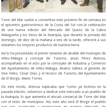
Torre del Mar vuelve a convertirse este próximo fin de semana en
el epicentro gastronómico de la Costa del Sol con la celebración
de una nueva edición del Mercado del Queso de la Cabra
Malagueña y los Vinos de la Axarquía, que durante la jornada del
domingo, de diez de la mañana a seis de la tarde, ofrecerá a sus
visitantes los mejores productos de nuestra tierra.
Así lo ha presentado el primer teniente de alcalde del municipio de
Vélez-Málaga y concejal de Turismo, Jesús Pérez Atencia,
acompañado en el acto por la concejala de Industria y Comercio
del Ayuntamiento de Vélez-Málaga, Beatriz Gálvez; el gerente de
Vive Vélez, César Díaz; y el técnico de Turismo del Ayuntamiento
de El Borge, Mario Torres.
De este modo, Atencia explicaba que “como ya hicimos en la
pasada edición, volvemos a dedicar este mercado a un pueblo de
la Axarquía, lo que aumenta el vínculo comarcal de Torre del Mar
con el resto de municipios. Así, este año será El Borge el pueblo
que nos acompañe y promocione en nuestro Mercado. En