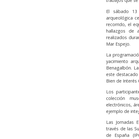
trabajos que se 
El sábado 13 
arqueológica ce
recorrido, el e
hallazgos de 
realizados dur
Mar Espejo.
La programación
yacimiento arq
Benagalbón. La 
este destacado
Bien de Interés C
Los participan
colección mus
electrónicos, á
ejemplo de inte
Las Jornadas 
través de las S
de España (IP