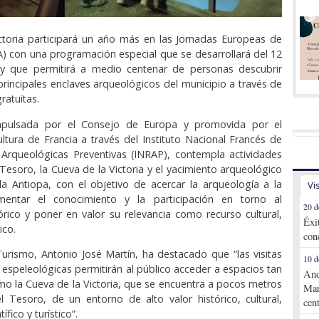
ctoria participará un año más en las Jornadas Europeas de
A) con una programación especial que se desarrollará del 12
 y que permitirá a medio centenar de personas descubrir
principales enclaves arqueológicos del municipio a través de
ratuitas.
 impulsada por el Consejo de Europa y promovida por el
ultura de Francia a través del Instituto Nacional Francés de
 Arqueológicas Preventivas (INRAP), contempla actividades
 Tesoro, la Cueva de la Victoria y el yacimiento arqueológico
la Antiopa, con el objetivo de acercar la arqueología a la
Vi
mentar el conocimiento y la participación en torno al
20 d
órico y poner en valor su relevancia como recurso cultural,
Éxi
ico.
con
Turismo, Antonio José Martín, ha destacado que “las visitas
10 d
 espeleológicas permitirán al público acceder a espacios tan
And
o la Cueva de la Victoria, que se encuentra a pocos metros
Mar
 Tesoro, de un entorno de alto valor histórico, cultural,
cen
ífico y turístico”.