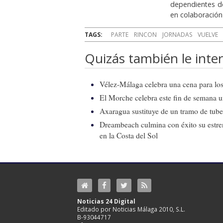
dependientes de
en colaboración
TAGS:
PARTE
RINCON
JORNADAS
VUELVE
Quizás también le inter
Vélez-Málaga celebra una cena para los 
El Morche celebra este fin de semana 
Axaragua sustituye de un tramo de tube
Dreambeach culmina con éxito su estren
en la Costa del Sol
Noticias 24 Digital
Editado por Noticias Málaga 2010, S.L.
B-93044717