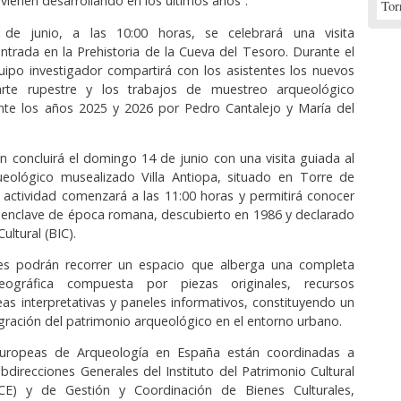
vienen desarrollando en los últimos años”.
Tor
de junio, a las 10:00 horas, se celebrará una visita
ntrada en la Prehistoria de la Cueva del Tesoro. Durante el
quipo investigador compartirá con los asistentes los nuevos
arte rupestre y los trabajos de muestreo arqueológico
ante los años 2025 y 2026 por Pedro Cantalejo y María del
 concluirá el domingo 14 de junio con una visita guiada al
ueológico musealizado Villa Antiopa, situado en Torre de
actividad comenzará a las 11:00 horas y permitirá conocer
 enclave de época romana, descubierto en 1986 y declarado
ultural (BIC).
tes podrán recorrer un espacio que alberga una completa
eográfica compuesta por piezas originales, recursos
reas interpretativas y paneles informativos, constituyendo un
gración del patrimonio arqueológico en el entorno urbano.
Europeas de Arqueología en España están coordinadas a
ubdirecciones Generales del Instituto del Patrimonio Cultural
CE) y de Gestión y Coordinación de Bienes Culturales,