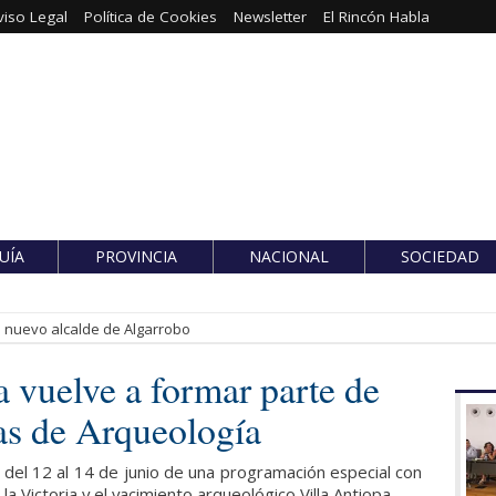
viso Legal
Política de Cookies
Newsletter
El Rincón Habla
UÍA
PROVINCIA
NACIONAL
SOCIEDAD
es nuevo alcalde de Algarrobo
a vuelve a formar parte de
as de Arqueología
del 12 al 14 de junio de una programación especial con
 la Victoria y el yacimiento arqueológico Villa Antiopa