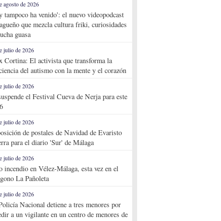
e agosto de 2026
y tampoco ha venido': el nuevo videopodcast
agueño que mezcla cultura friki, curiosidades
ucha guasa
e julio de 2026
x Cortina: El activista que transforma la
ciencia del autismo con la mente y el corazón
e julio de 2026
suspende el Festival Cueva de Nerja para este
6
e julio de 2026
osición de postales de Navidad de Evaristo
rra para el diario 'Sur' de Málaga
e julio de 2026
o incendio en Vélez-Málaga, esta vez en el
ígono La Pañoleta
e julio de 2026
Policía Nacional detiene a tres menores por
edir a un vigilante en un centro de menores de