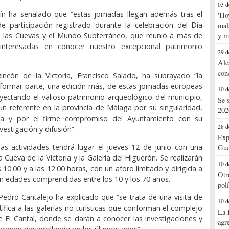
03 d
ín ha señalado que “estas jornadas llegan además tras el
'Ho
de participación registrado durante la celebración del Día
mal
de las Cuevas y el Mundo Subterráneo, que reunió a más de
y m
interesadas en conocer nuestro excepcional patrimonio
29 d
Ale
con
Rincón de la Victoria, Francisco Salado, ha subrayado “la
formar parte, una edición más, de estas jornadas europeas
10 d
yectando el valioso patrimonio arqueológico del municipio,
Se 
un referente en la provincia de Málaga por su singularidad,
202
fica y por el firme compromiso del Ayuntamiento con su
28 d
vestigación y difusión”.
Exp
as actividades tendrá lugar el jueves 12 de junio con una
Gue
la Cueva de la Victoria y la Galería del Higuerón. Se realizarán
10 d
 10:00 y a las 12:00 horas, con un aforo limitado y dirigida a
Otr
on edades comprendidas entre los 10 y los 70 años.
pol
 Pedro Cantalejo ha explicado que “se trata de una visita de
10 d
tífica a las galerías no turísticas que conforman el complejo
La 
 El Cantal, donde se darán a conocer las investigaciones y
agr