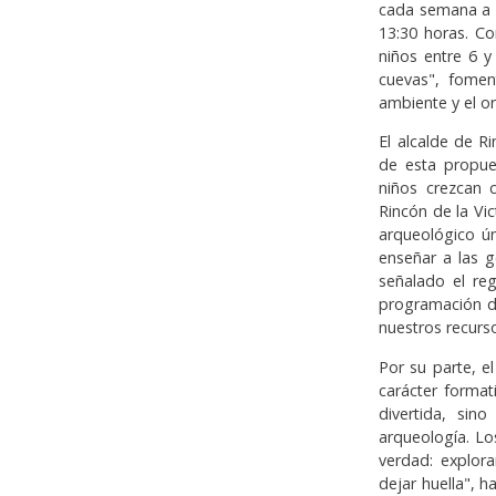
cada semana a u
13:30 horas. Co
niños entre 6 y
cuevas", fome
ambiente y el or
El alcalde de R
de esta propue
niños crezcan 
Rincón de la Vi
arqueológico ú
enseñar a las 
señalado el re
programación de
nuestros recurso
Por su parte, e
carácter format
divertida, sino
arqueología. L
verdad: explor
dejar huella", 