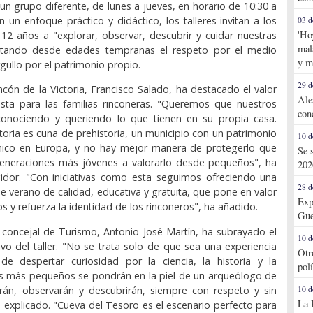
n grupo diferente, de lunes a jueves, en horario de 10:30 a
n un enfoque práctico y didáctico, los talleres invitan a los
03 d
'Ho
 12 años a "explorar, observar, descubrir y cuidar nuestras
mal
ntando desde edades tempranas el respeto por el medio
y m
gullo por el patrimonio propio.
29 d
incón de la Victoria, Francisco Salado, ha destacado el valor
Ale
sta para las familias rinconeras. "Queremos que nuestros
con
conociendo y queriendo lo que tienen en su propia casa.
ctoria es cuna de prehistoria, un municipio con un patrimonio
10 d
nico en Europa, y no hay mejor manera de protegerlo que
Se 
generaciones más jóvenes a valorarlo desde pequeños", ha
202
gidor. "Con iniciativas como esta seguimos ofreciendo una
28 d
 verano de calidad, educativa y gratuita, que pone en valor
Exp
s y refuerza la identidad de los rinconeros", ha añadido.
Gue
l concejal de Turismo, Antonio José Martín, ha subrayado el
10 d
ivo del taller. "No se trata solo de que sea una experiencia
Otr
 de despertar curiosidad por la ciencia, la historia y la
pol
os más pequeños se pondrán en la piel de un arqueólogo de
arán, observarán y descubrirán, siempre con respeto y sin
10 d
La 
ha explicado. "Cueva del Tesoro es el escenario perfecto para