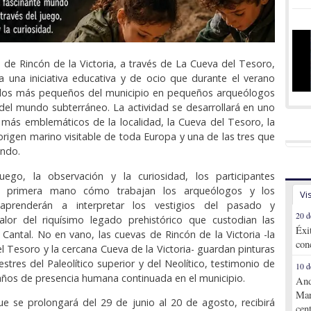
 de Rincón de la Victoria, a través de La Cueva del Tesoro,
 una iniciativa educativa y de ocio que durante el verano
 los más pequeños del municipio en pequeños arqueólogos
del mundo subterráneo. La actividad se desarrollará en uno
 más emblemáticos de la localidad, la Cueva del Tesoro, la
origen marino visitable de toda Europa y una de las tres que
undo.
uego, la observación y la curiosidad, los participantes
e primera mano cómo trabajan los arqueólogos y los
Vi
 aprenderán a interpretar los vestigios del pasado y
20 d
alor del riquísimo legado prehistórico que custodian las
Éxi
 Cantal. No en vano, las cuevas de Rincón de la Victoria -la
con
l Tesoro y la cercana Cueva de la Victoria- guardan pinturas
stres del Paleolítico superior y del Neolítico, testimonio de
10 d
ños de presencia humana continuada en el municipio.
And
Mar
e se prolongará del 29 de junio al 20 de agosto, recibirá
cen